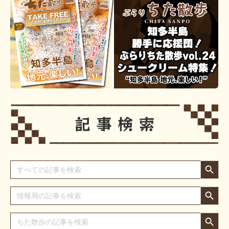
Search Button
Search
for:
Search Button
Search
for:
Search Button
Search
for: