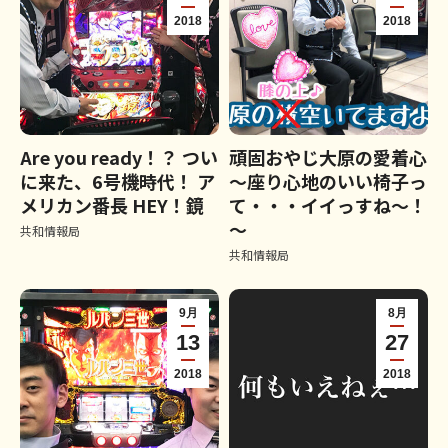
2018
2018
Are you ready！？ つい
頑固おやじ大原の愛着心
に来た、6号機時代！ ア
～座り心地のいい椅子っ
メリカン番長 HEY！鏡
て・・・イイっすね～！
～
共和情報局
共和情報局
9月
8月
13
27
2018
2018