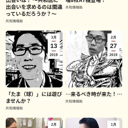
出会いを求めるのは間違
共和情報局
っているだろうか？～
共和情報局
3月
2月
13
27
2019
2019
「たま（球）」には遊び
…来るべき時が来た！…
ませんか？
共和情報局
共和情報局
2月
1月