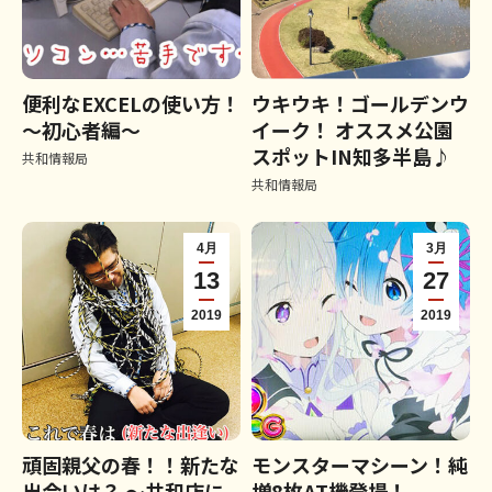
便利なEXCELの使い方！
ウキウキ！ゴールデンウ
～初心者編～
イーク！ オススメ公園
スポットIN知多半島♪
共和情報局
共和情報局
4月
3月
13
27
2019
2019
頑固親父の春！！新たな
モンスターマシーン！純
出会いは？ ～共和店に
増8枚AT機登場！