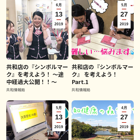
6月
5月
13
27
2019
2019
共和店の『シンボルマー
共和店の『シンボルマー
ク』を考えよう！ ～途
ク』 を考えよう！
中経過大公開！！～
Part.1
共和情報局
共和情報局
5月
4月
13
27
2019
2019