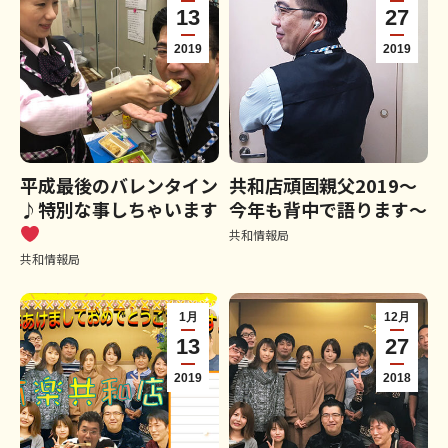
13
27
2019
2019
平成最後のバレンタイン
共和店頑固親父2019～
♪特別な事しちゃいます
今年も背中で語ります～
共和情報局
共和情報局
1月
12月
13
27
2019
2018