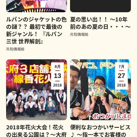
ルパンのジャケットの色
夏の思い出！！ ～10年
の謎？？ 最初で最後の
前のあの夏の日・・・～
新ジャンル！ 『ルパン
共和情報局
三世 世界解剖』
共和情報局
8月
7月
13
27
2018
2018
2018年花火大会！花火
便利なおつかいサービス
の出来る公園は？～大府
♪ ～指一本でお客様の