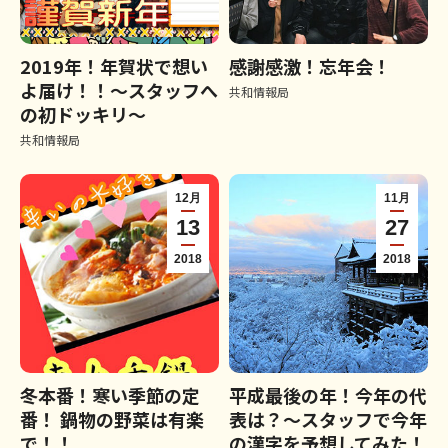
2019年！年賀状で想い
感謝感激！忘年会！
よ届け！！～スタッフへ
共和情報局
の初ドッキリ～
共和情報局
12月
11月
13
27
2018
2018
冬本番！寒い季節の定
平成最後の年！今年の代
番！ 鍋物の野菜は有楽
表は？～スタッフで今年
で！！
の漢字を予想してみた！