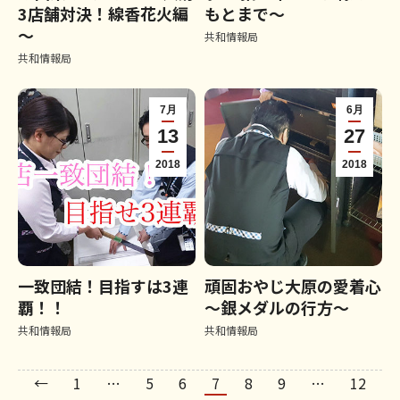
3店舗対決！線香花火編
もとまで～
～
共和情報局
共和情報局
7月
6月
13
27
2018
2018
一致団結！目指すは3連
頑固おやじ大原の愛着心
覇！！
～銀メダルの行方～
共和情報局
共和情報局
←
1
…
5
6
7
8
9
…
12