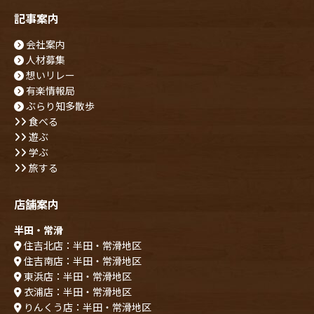
記事案内
会社案内
人材募集
想いリレー
有楽情報局
ぶらり知多散歩
食べる
遊ぶ
学ぶ
旅する
店舗案内
半田・常滑
住吉北店：半田・常滑地区
住吉南店：半田・常滑地区
東浜店：半田・常滑地区
衣浦店：半田・常滑地区
りんくう店：半田・常滑地区