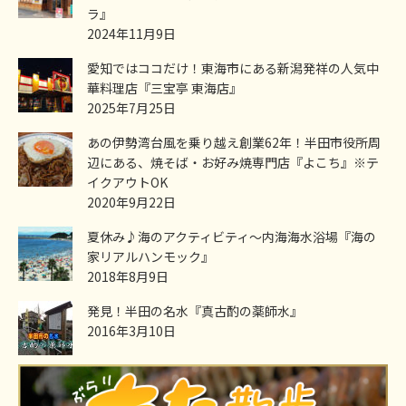
ラ』
2024年11月9日
愛知ではココだけ！東海市にある新潟発祥の人気中
華料理店『三宝亭 東海店』
2025年7月25日
あの伊勢湾台風を乗り越え創業62年！半田市役所周
辺にある、焼そば・お好み焼専門店『よこち』※テ
イクアウトOK
2020年9月22日
夏休み♪海のアクティビティ～内海海水浴場『海の
家リアルハンモック』
2018年8月9日
発見！半田の名水『真古酌の薬師水』
2016年3月10日