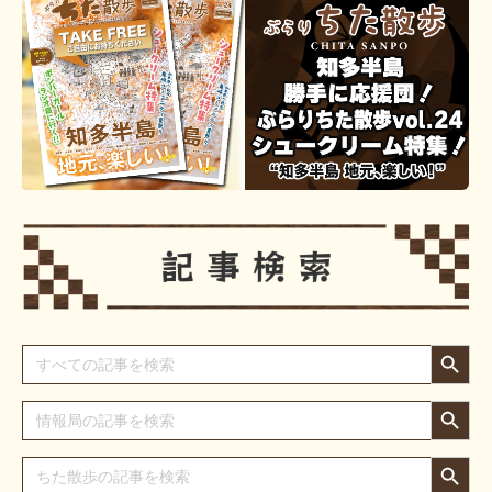
Search Button
Search
for:
Search Button
Search
for:
Search Button
Search
for: