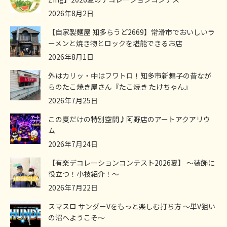
2026年8月2日
【自家製麺屋 知多らうど2669】常滑市でおいしいラ
ーメンと焼き物とロックを堪能できるお店
2026年8月1日
外はカリッ・中はフワトロ！知多市新舞子の昔なが
らのたこ焼き屋さん『たこ焼き たけちゃん』
2026年7月25日
この夏だけの特別空間♪阿野店のアートアクアリウ
ム
2026年7月24日
【有楽デコレーションコンテスト2026夏】 ～装飾に
役立つ！小技紹介！～
2026年7月22日
スマスロ サンダーVをもっと楽しむ打ち方 ～単V狙い
の沼へようこそ～