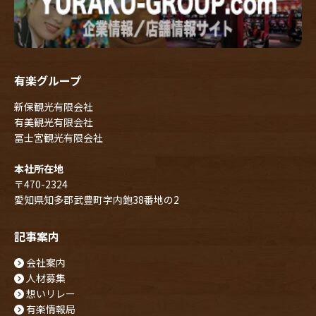
有楽グループ
新保観光有限会社
有美観光有限会社
冨士宮観光有限会社
本社所在地
〒470-2324
愛知県知多郡武豊町字内鉋38番地の2
記事案内
会社案内
人材募集
想いリレー
有楽情報局