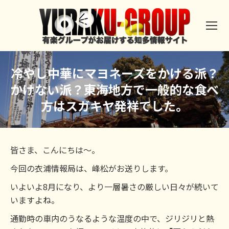
冷やし中華にマヨネーズをかける派？
かけない派？東海地方で一般的な食べ
方はスガキヤ発祥でした。
皆さま、こんにちは～。
今回の衣浦情報局は、峰松がお送りします。
いよいよ8月になり、より一層暑さの厳しい日々が続いて
いますよね。
通勤時の車内のうなるような温度の中で、ジリジリと熱