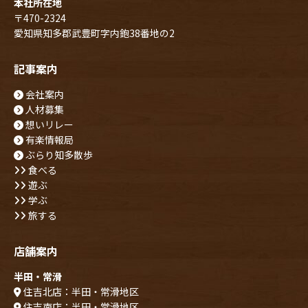
本社所在地
〒470-2324
愛知県知多郡武豊町字内鉋38番地の2
記事案内
会社案内
人材募集
想いリレー
有楽情報局
ぶらり知多散歩
食べる
遊ぶ
学ぶ
旅する
店舗案内
半田・常滑
住吉北店：半田・常滑地区
住吉南店：半田・常滑地区