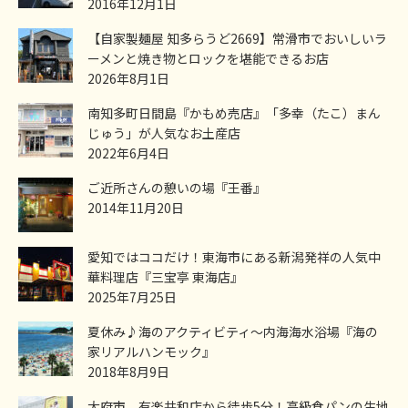
2016年12月1日
【自家製麺屋 知多らうど2669】常滑市でおいしいラ
ーメンと焼き物とロックを堪能できるお店
2026年8月1日
南知多町日間島『かもめ売店』「多幸（たこ）まん
じゅう」が人気なお土産店
2022年6月4日
ご近所さんの憩いの場『王番』
2014年11月20日
愛知ではココだけ！東海市にある新潟発祥の人気中
華料理店『三宝亭 東海店』
2025年7月25日
夏休み♪海のアクティビティ～内海海水浴場『海の
家リアルハンモック』
2018年8月9日
大府市、有楽共和店から徒歩5分！高級食パンの生地