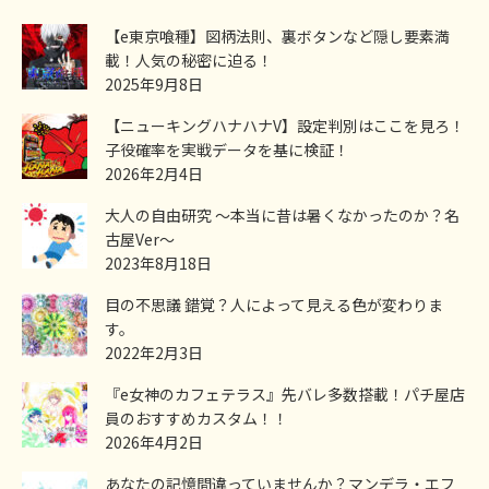
【e東京喰種】図柄法則、裏ボタンなど隠し要素満
載！人気の秘密に迫る！
2025年9月8日
【ニューキングハナハナV】設定判別はここを見ろ！
子役確率を実戦データを基に検証！
2026年2月4日
大人の自由研究 ～本当に昔は暑くなかったのか？名
古屋Ver～
2023年8月18日
目の不思議 錯覚？人によって見える色が変わりま
す。
2022年2月3日
『e女神のカフェテラス』先バレ多数搭載！パチ屋店
員のおすすめカスタム！！
2026年4月2日
あなたの記憶間違っていませんか？マンデラ・エフ