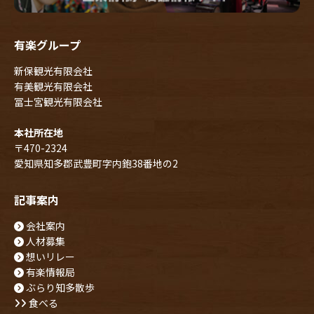
有楽グループ
新保観光有限会社
有美観光有限会社
冨士宮観光有限会社
本社所在地
〒470-2324
愛知県知多郡武豊町字内鉋38番地の2
記事案内
会社案内
人材募集
想いリレー
有楽情報局
ぶらり知多散歩
食べる