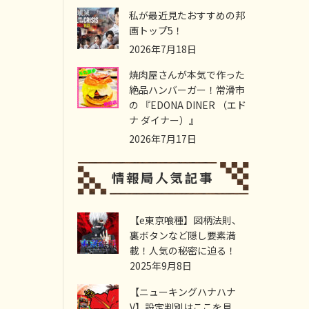
私が最近見たおすすめの邦
画トップ5！
2026年7月18日
焼肉屋さんが本気で作った
絶品ハンバーガー！常滑市
の 『EDONA DINER （エド
ナ ダイナー）』
2026年7月17日
【e東京喰種】図柄法則、
裏ボタンなど隠し要素満
載！人気の秘密に迫る！
2025年9月8日
【ニューキングハナハナ
V】設定判別はここを見