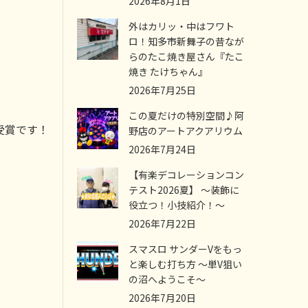
2026年8月1日
外はカリッ・中はフワト
ロ！知多市新舞子の昔なが
らのたこ焼き屋さん『たこ
焼き たけちゃん』
2026年7月25日
この夏だけの特別空間♪阿
受賞です！
野店のアートアクアリウム
2026年7月24日
【有楽デコレーションコン
テスト2026夏】 ～装飾に
役立つ！小技紹介！～
2026年7月22日
スマスロ サンダーVをもっ
と楽しむ打ち方 ～単V狙い
の沼へようこそ～
2026年7月20日