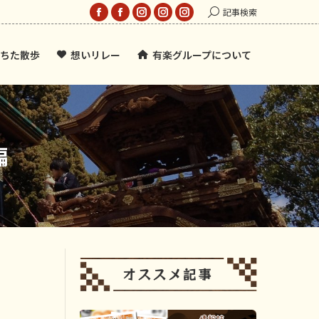
Search:
記事検索
Facebook
Facebook
Instagram
Instagram
Instagram
page
page
page
page
page
ちた散歩
想いリレー
有楽グループについて
opens
opens
opens
opens
opens
in
in
in
in
in
new
new
new
new
new
window
window
window
window
window
編