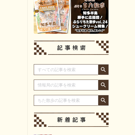
Search Button
Search
for:
Search Button
Search
for:
Search Button
Search
for: