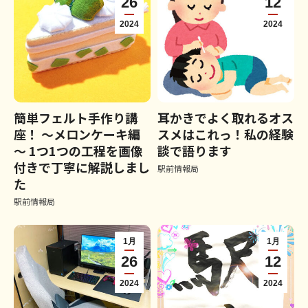
26
12
2024
2024
簡単フェルト手作り講
耳かきでよく取れるオス
座！ ～メロンケーキ編
スメはこれっ！私の経験
～ 1つ1つの工程を画像
談で語ります
付きで丁寧に解説しまし
駅前情報局
た
駅前情報局
1月
1月
26
12
2024
2024