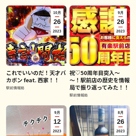
10月
9月
26
26
2023
2023
これでいいのだ！天才バ
祝♡50周年目突入～
カボン feat. 西家！！
～！駅前店の歴史を情報
局で振り返ってみた！！
駅前情報局
駅前情報局
9月
8月
12
26
2023
2023