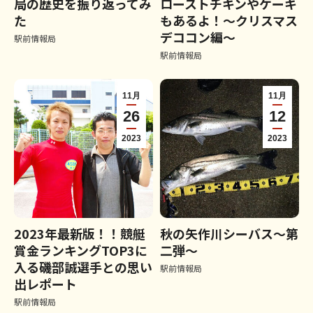
局の歴史を振り返ってみ
ローストチキンやケーキ
た
もあるよ！～クリスマス
デココン編～
駅前情報局
駅前情報局
11月
11月
26
12
2023
2023
2023年最新版！！競艇
秋の矢作川シーバス～第
賞金ランキングTOP3に
二弾～
入る磯部誠選手との思い
駅前情報局
出レポート
駅前情報局