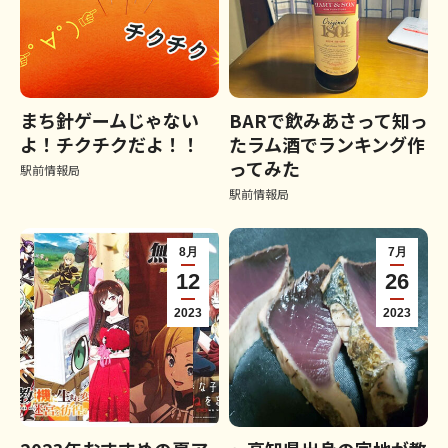
まち針ゲームじゃない
BARで飲みあさって知っ
よ！チクチクだよ！！
たラム酒でランキング作
ってみた
駅前情報局
駅前情報局
8月
7月
12
26
2023
2023