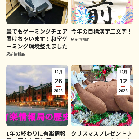
畳でもゲーミングチェア
今年の目標漢字二文字！
置けちゃいます！和室ゲ
駅前情報局
ーミング環境整えました
駅前情報局
12月
12月
26
12
2023
2023
1年の終わりに有楽情報
クリスマスプレゼント♪