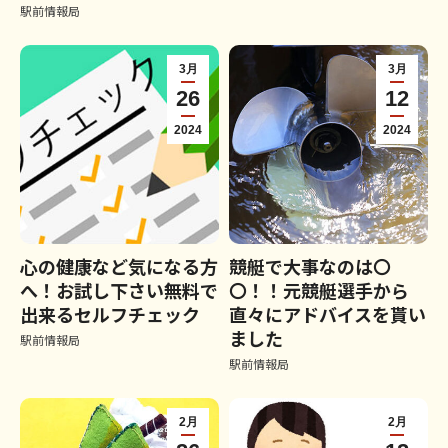
駅前情報局
3月
3月
26
12
2024
2024
心の健康など気になる方
競艇で大事なのは〇
へ！お試し下さい無料で
〇！！元競艇選手から
出来るセルフチェック
直々にアドバイスを貰い
ました
駅前情報局
駅前情報局
2月
2月