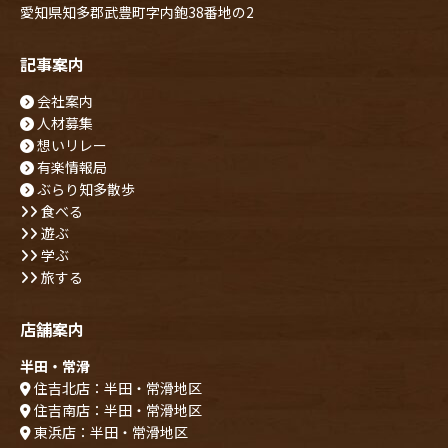
愛知県知多郡武豊町字内鉋38番地の2
記事案内
会社案内
人材募集
想いリレー
有楽情報局
ぶらり知多散歩
食べる
遊ぶ
学ぶ
旅する
店舗案内
半田・常滑
住吉北店：半田・常滑地区
住吉南店：半田・常滑地区
東浜店：半田・常滑地区