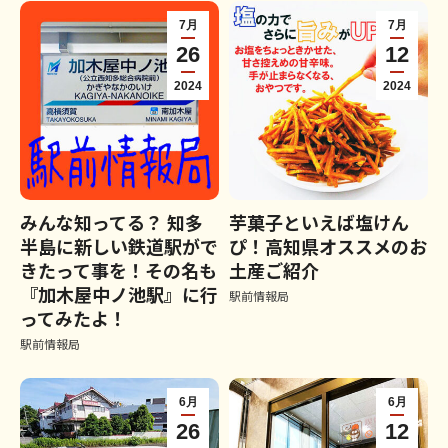
7月
7月
26
12
2024
2024
みんな知ってる？ 知多
芋菓子といえば塩けん
半島に新しい鉄道駅がで
ぴ！高知県オススメのお
きたって事を！その名も
土産ご紹介
『加木屋中ノ池駅』に行
駅前情報局
ってみたよ！
駅前情報局
6月
6月
26
12