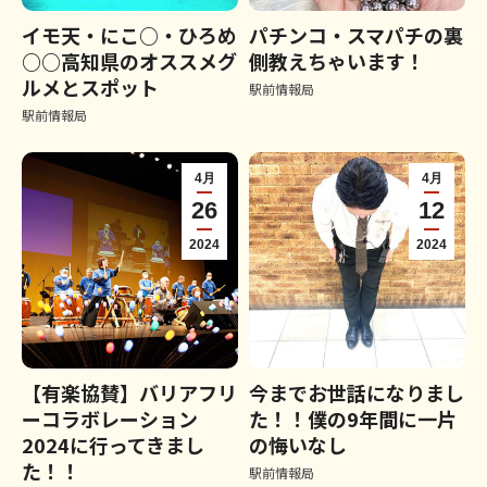
イモ天・にこ○・ひろめ
パチンコ・スマパチの裏
○○高知県のオススメグ
側教えちゃいます！
ルメとスポット
駅前情報局
駅前情報局
4月
4月
26
12
2024
2024
【有楽協賛】バリアフリ
今までお世話になりまし
ーコラボレーション
た！！僕の9年間に一片
2024に行ってきまし
の悔いなし
た！！
駅前情報局