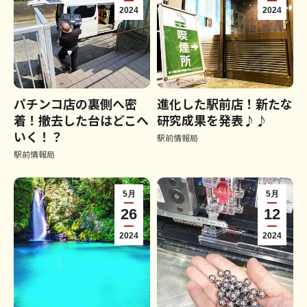
2024
2024
パチンコ店の裏側へ密
進化した駅前店！新たな
着！撤去した台はどこへ
研究成果を発表♪♪
いく！？
駅前情報局
駅前情報局
5月
5月
26
12
2024
2024