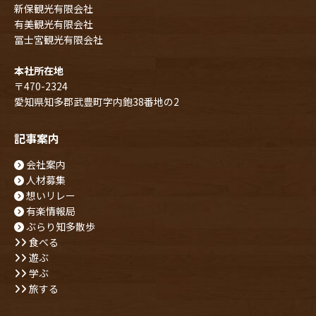
新保観光有限会社
有美観光有限会社
冨士宮観光有限会社
本社所在地
〒470-2324
愛知県知多郡武豊町字内鉋38番地の2
記事案内
会社案内
人材募集
想いリレー
有楽情報局
ぶらり知多散歩
食べる
遊ぶ
学ぶ
旅する