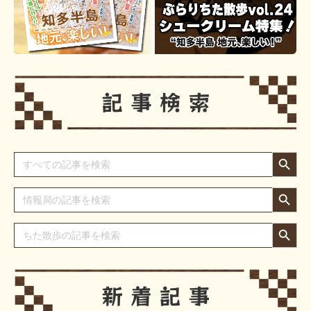
Search Button
Search
for:
Search Button
Search
for:
Search Button
Search
for: