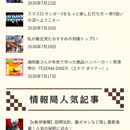
2026年7月22日
スマスロ サンダーVをもっと楽しむ打ち方 ～単V狙い
の沼へようこそ～
2026年7月20日
私が最近見たおすすめの邦画トップ5！
2026年7月18日
焼肉屋さんが本気で作った絶品ハンバーガー！常滑
市の 『EDONA DINER （エドナ ダイナー）』
2026年7月17日
【e東京喰種】図柄法則、裏ボタンなど隠し要素満
載！人気の秘密に迫る！