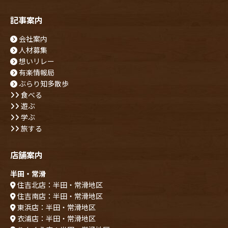
記事案内
会社案内
人材募集
想いリレー
有楽情報局
ぶらり知多散歩
食べる
遊ぶ
学ぶ
旅する
店舗案内
半田・常滑
住吉北店：半田・常滑地区
住吉南店：半田・常滑地区
東浜店：半田・常滑地区
衣浦店：半田・常滑地区