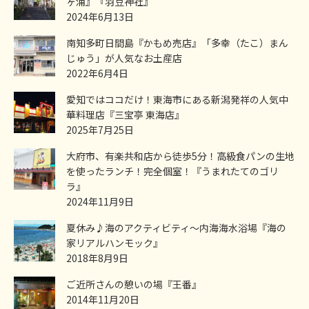
ヶ浦』『羽豆神社』
2024年6月13日
南知多町日間島『かもめ売店』「多幸（たこ）まん
じゅう」が人気なお土産店
2022年6月4日
愛知ではココだけ！東海市にある新潟発祥の人気中
華料理店『三宝亭 東海店』
2025年7月25日
大府市、有楽共和店から徒歩5分！高級食パンの生地
を使ったランチ！完全個室！『うまれたてのゴリ
ラ』
2024年11月9日
夏休み♪海のアクティビティ～内海海水浴場『海の
家リアルハンモック』
2018年8月9日
ご近所さんの憩いの場『王番』
2014年11月20日