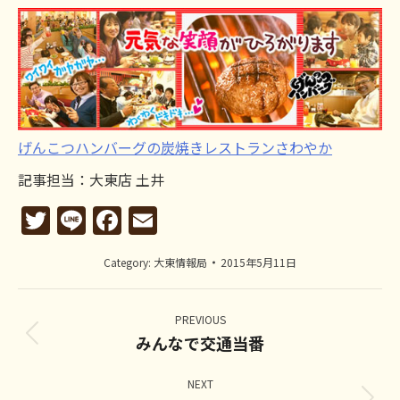
げんこつハンバーグの炭焼きレストランさわやか
記事担当：大東店 土井
Twitter
Line
Facebook
Email
Category:
大東情報局
2015年5月11日
Post
navigation
PREVIOUS
みんなで交通当番
Previous
post:
NEXT