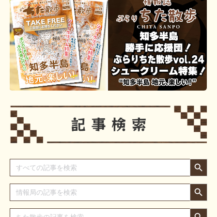
Search Button
Search
for:
Search Button
Search
for:
Search Button
Search