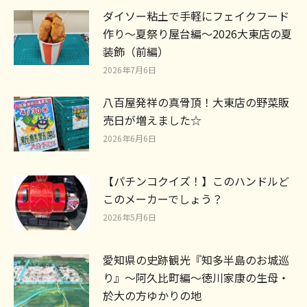
ダイソー粘土で手軽にフェイクフード
作り～夏祭り屋台編～2026大東店の夏
装飾（前編）
2026年7月6日
八百屋発祥の真骨頂！大東店の野菜販
売日が増えました☆
2026年6月6日
【パチンコクイズ！】このハンドルど
このメーカーでしょう？
2026年5月6日
愛知県の史跡観光『知多半島のお城巡
り』～阿久比町編～徳川家康の生母・
於大の方ゆかりの地