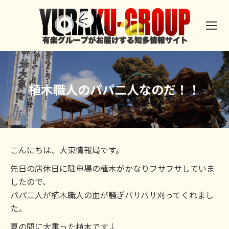
植木職人のパパ二人なのだ！！
こんにちは、大東情報局です。
先日の店休日に駐車場の植木がかなりフサフサしていま
したので、
パパ二人が植木職人の血が騒ぎバサバサ刈ってくれまし
た。
夏の間に大重った植木です↓