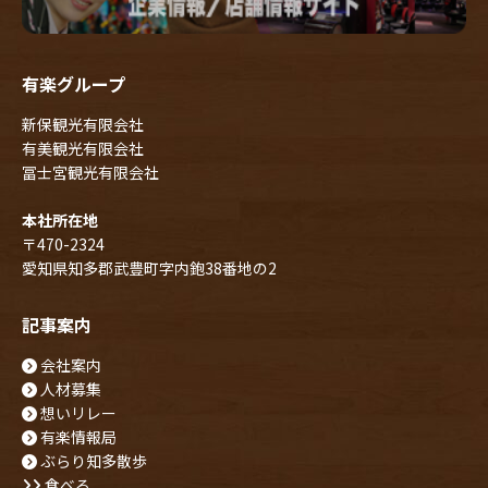
有楽グループ
新保観光有限会社
有美観光有限会社
冨士宮観光有限会社
本社所在地
〒470-2324
愛知県知多郡武豊町字内鉋38番地の2
記事案内
会社案内
人材募集
想いリレー
有楽情報局
ぶらり知多散歩
食べる