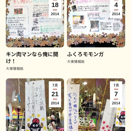
18
4
2014
2014
キン肉マンなら俺に聞
ふくろモモンガ
け！
大東情報局
大東情報局
7月
7月
21
7
2014
2014