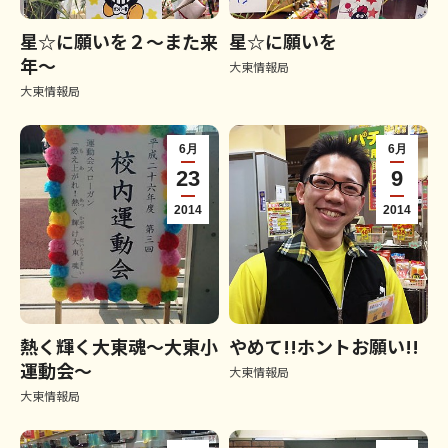
星☆に願いを２～また来
星☆に願いを
年～
大東情報局
大東情報局
6月
6月
23
9
2014
2014
熱く輝く大東魂～大東小
やめて!!ホントお願い!!
運動会～
大東情報局
大東情報局