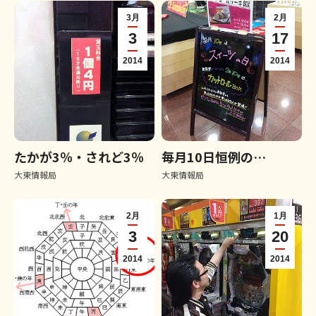
3月
2月
3
17
2014
2014
たかが3％・されど3％
毎月10日恒例の…
大東情報局
大東情報局
2月
1月
3
20
2014
2014