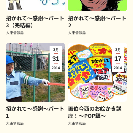
招かれて～感謝～パート
招かれて～感謝～パート
3（完結編）
2
大東情報局
大東情報局
3月
3月
31
17
2014
2014
招かれて～感謝～パート
画伯今西のお絵かき講
1
座！～POP編～
大東情報局
大東情報局