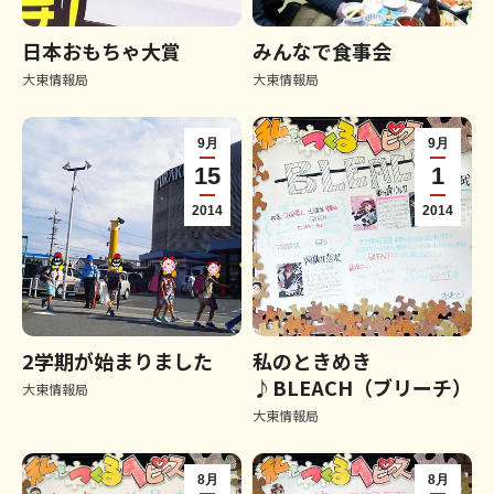
日本おもちゃ大賞
みんなで食事会
大東情報局
大東情報局
9月
9月
15
1
2014
2014
2学期が始まりました
私のときめき
♪BLEACH（ブリーチ）
大東情報局
大東情報局
8月
8月