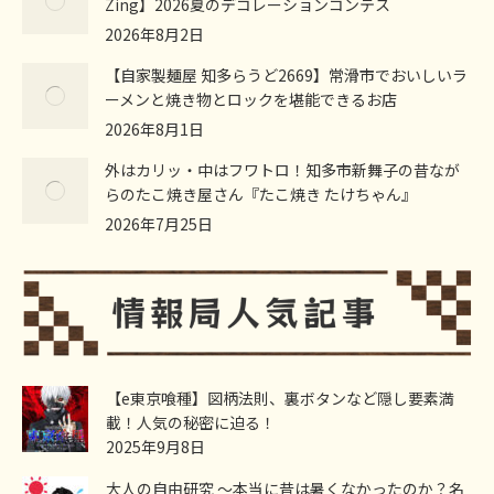
Zing】2026夏のデコレーションコンテス
2026年8月2日
【自家製麺屋 知多らうど2669】常滑市でおいしいラ
ーメンと焼き物とロックを堪能できるお店
2026年8月1日
外はカリッ・中はフワトロ！知多市新舞子の昔なが
らのたこ焼き屋さん『たこ焼き たけちゃん』
2026年7月25日
【e東京喰種】図柄法則、裏ボタンなど隠し要素満
載！人気の秘密に迫る！
2025年9月8日
大人の自由研究 ～本当に昔は暑くなかったのか？名