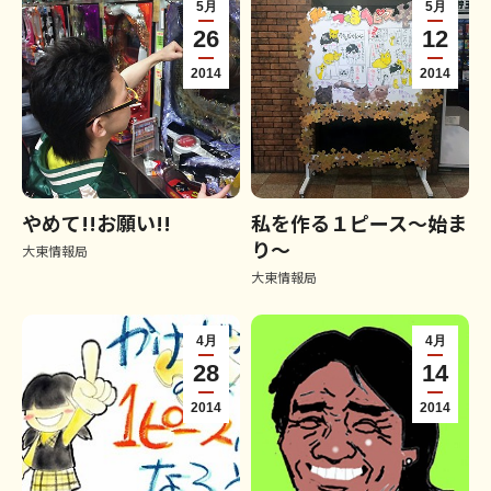
5月
5月
26
12
2014
2014
やめて!!お願い!!
私を作る１ピース～始ま
り～
大東情報局
大東情報局
4月
4月
28
14
2014
2014