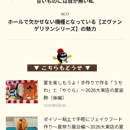
甘いものには目が無い私
Previous
post:
NEXT
ホールで欠かせない機種となっている【ヱヴァン
Next
ゲリヲンシリーズ】の魅力
post:
夏を楽しもうよ！手作りで作る「うち
わ」と「やぐら」～2026大東店の夏装
飾（後編）
2026年8月6日
ダイソー粘土で手軽にフェイクフード
作り～夏祭り屋台編～2026大東店の夏