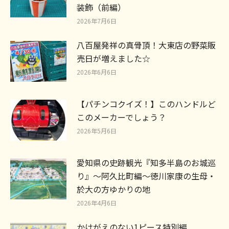
装飾（前編）
2026年7月6日
八百屋発祥の真骨頂！大東店の野菜販
売日が増えました☆
2026年6月6日
【パチンコクイズ！】このハンドルど
このメーカーでしょう？
2026年5月6日
愛知県の史跡観光『知多半島のお城巡
り』～阿久比町編～徳川家康の生母・
於大の方ゆかりの地
2026年4月6日
かけがえのない1ピース特別編