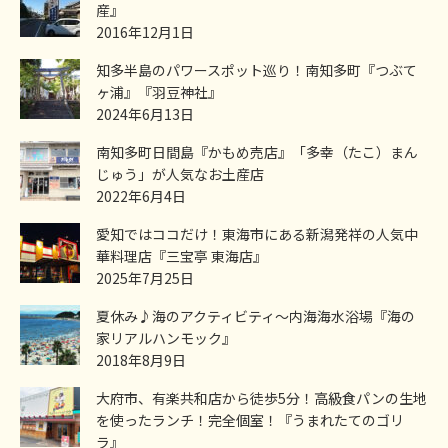
産』
2016年12月1日
知多半島のパワースポット巡り！南知多町『つぶて
ヶ浦』『羽豆神社』
2024年6月13日
南知多町日間島『かもめ売店』「多幸（たこ）まん
じゅう」が人気なお土産店
2022年6月4日
愛知ではココだけ！東海市にある新潟発祥の人気中
華料理店『三宝亭 東海店』
2025年7月25日
夏休み♪海のアクティビティ～内海海水浴場『海の
家リアルハンモック』
2018年8月9日
大府市、有楽共和店から徒歩5分！高級食パンの生地
を使ったランチ！完全個室！『うまれたてのゴリ
ラ』