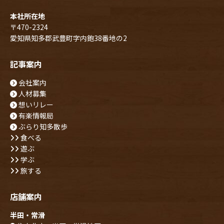
本社所在地
〒470-2324
愛知県知多郡武豊町字内鉋38番地の2
記事案内
会社案内
人材募集
想いリレー
有楽情報局
ぶらり知多散歩
食べる
遊ぶ
学ぶ
旅する
店舗案内
半田・常滑