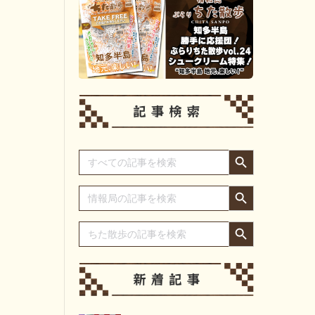
Search Button
Search
for:
Search Button
Search
for:
Search Button
Search
for: