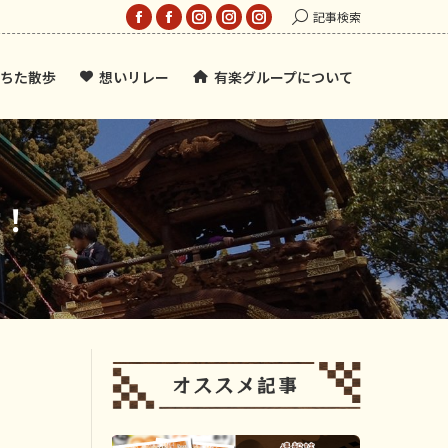
Search:
記事検索
Facebook
Facebook
Instagram
Instagram
Instagram
page
page
page
page
page
ちた散歩
想いリレー
有楽グループについて
opens
opens
opens
opens
opens
in
in
in
in
in
new
new
new
new
new
window
window
window
window
window
謝！