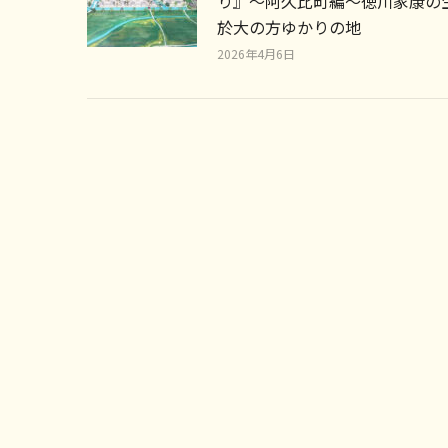
り』～阿久比町編～徳川家康の
於大の方ゆかりの地
2026年4月6日