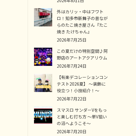
2026年8月1日
外はカリッ・中はフワト
ロ！知多市新舞子の昔なが
らのたこ焼き屋さん『たこ
焼き たけちゃん』
2026年7月25日
この夏だけの特別空間♪阿
野店のアートアクアリウム
2026年7月24日
【有楽デコレーションコン
テスト2026夏】 ～装飾に
役立つ！小技紹介！～
2026年7月22日
スマスロ サンダーVをもっ
と楽しむ打ち方 ～単V狙い
の沼へようこそ～
2026年7月20日