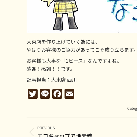
大東店を作り上げていく為には、
やはりお客様のご協力があってこそ成り立ちます
お客様も大事な「1ピース」なんですよね。
感謝！感謝！！です。
記事担当：大東店 西川
Twitter
Line
Facebook
Email
Categ
Post
navigation
PREVIOUS
エコキャップで地元魂
Previous