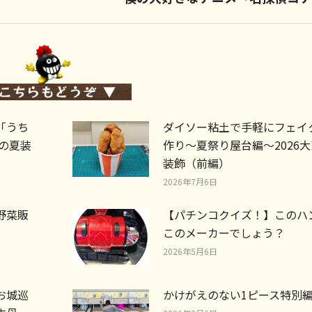
post:
「うち
ダイソー粘土で手軽にフェイ
店の夏装
作り～夏祭り屋台編～2026
装飾（前編）
2026年7月6日
野菜販
【パチンコクイズ！】このハ
このメーカーでしょう？
2026年5月6日
お城巡
かけがえのない1ピース特別