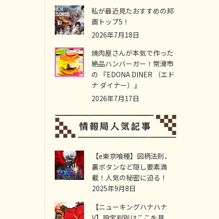
私が最近見たおすすめの邦
画トップ5！
2026年7月18日
焼肉屋さんが本気で作った
絶品ハンバーガー！常滑市
の 『EDONA DINER （エド
ナ ダイナー）』
2026年7月17日
【e東京喰種】図柄法則、
裏ボタンなど隠し要素満
載！人気の秘密に迫る！
2025年9月8日
【ニューキングハナハナ
V】設定判別はここを見