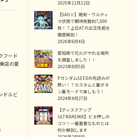
2025年11月12日
【SAOⅡ】絶剣・ウルティ
マ状態で期待枚数約7,000
枚！？上位ATの出玉性能を
徹底解説！
2026年6月4日
愛知県で花火がやれる場所
クフード
を調査しました！！
大東店の夏
2023年8月5日
PガンダムSEEDの先読みが
熱い！？カスタムと裏ボタ
ン裏モードで楽しもう！
ンドルど
2024年4月27日
【ディスクアップ
ULTRAREMIX】ビタ押しの
コツ！一番重要なものとは
編
何か解説します
2026年2月8日