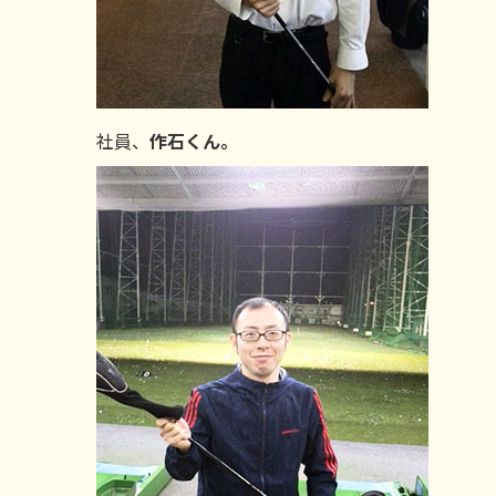
社員、
作石くん。