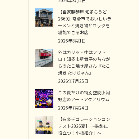
2026年8月2日
【自家製麺屋 知多らうど
2669】常滑市でおいしいラ
ーメンと焼き物とロックを
堪能できるお店
2026年8月1日
外はカリッ・中はフワト
ロ！知多市新舞子の昔なが
らのたこ焼き屋さん『たこ
焼き たけちゃん』
2026年7月25日
この夏だけの特別空間♪阿
野店のアートアクアリウム
2026年7月24日
【有楽デコレーションコン
テスト2026夏】 ～装飾に
役立つ！小技紹介！～