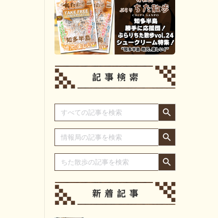
Search Button
Search
for:
Search Button
Search
for:
Search Button
Search
for: