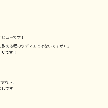
デビューです！
に教える程のウデマエではないですが）。
チリです！
ですね～。
なしです。