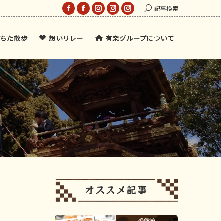
Search:
記事検索
Facebook
Facebook
Instagram
Instagram
Instagram
page
page
page
page
page
ちた散歩
想いリレー
有楽グループについて
opens
opens
opens
opens
opens
in
in
in
in
in
new
new
new
new
new
window
window
window
window
window