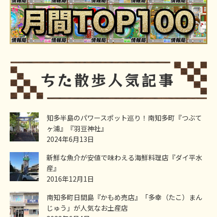
知多半島のパワースポット巡り！南知多町『つぶて
ヶ浦』『羽豆神社』
2024年6月13日
新鮮な魚介が安値で味わえる海鮮料理店『ダイ平水
産』
2016年12月1日
南知多町日間島『かもめ売店』「多幸（たこ）まん
じゅう」が人気なお土産店