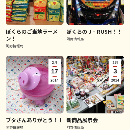
ぼくらのご当地ラーメ
ぼくらの J‐RUSH！！
ン！
阿野情報局
阿野情報局
2月
2月
17
3
2014
2014
ブタさんありがとう！！
新商品展示会
阿野情報局
阿野情報局