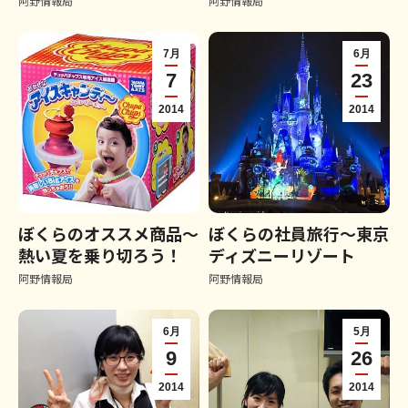
阿野情報局
阿野情報局
7月
6月
7
23
2014
2014
ぼくらのオススメ商品～
ぼくらの社員旅行～東京
熱い夏を乗り切ろう！
ディズニーリゾート
阿野情報局
阿野情報局
6月
5月
9
26
2014
2014