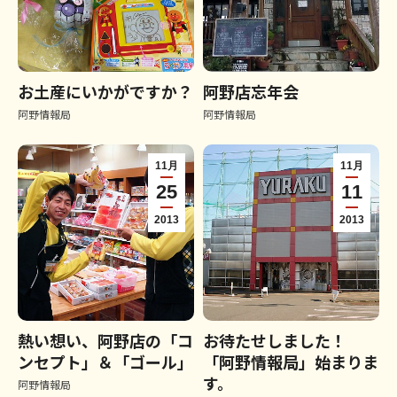
お土産にいかがですか？
阿野店忘年会
阿野情報局
阿野情報局
11月
11月
25
11
2013
2013
熱い想い、阿野店の「コ
お待たせしました！
ンセプト」＆「ゴール」
「阿野情報局」始まりま
す。
阿野情報局