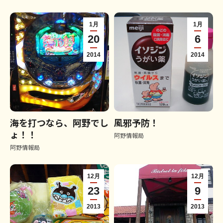
1月
1月
20
6
2014
2014
海を打つなら、阿野でし
風邪予防！
ょ！！
阿野情報局
阿野情報局
12月
12月
23
9
2013
2013