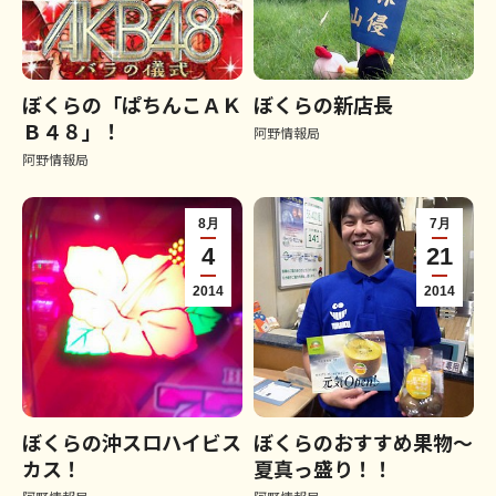
ぼくらの「ぱちんこＡＫ
ぼくらの新店長
Ｂ４８」！
阿野情報局
阿野情報局
8月
7月
4
21
2014
2014
ぼくらの沖スロハイビス
ぼくらのおすすめ果物～
カス！
夏真っ盛り！！