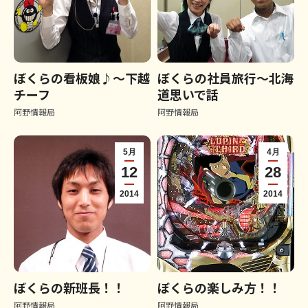
ぼくらの看板娘♪～下越
ぼくらの社員旅行～北海
チーフ
道思いで話
阿野情報局
阿野情報局
5月
4月
12
28
2014
2014
ぼくらの新班長！！
ぼくらの楽しみ方！！
阿野情報局
阿野情報局