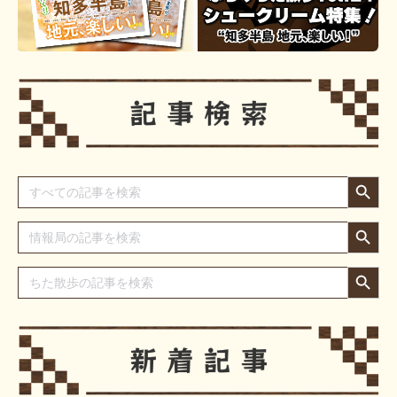
Search Button
Search
for:
Search Button
Search
for:
Search Button
Search
for: