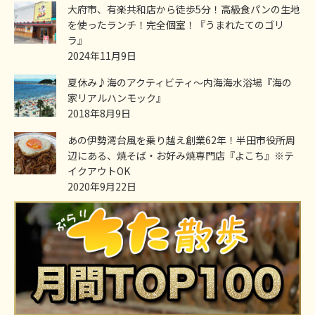
大府市、有楽共和店から徒歩5分！高級食パンの生地
を使ったランチ！完全個室！『うまれたてのゴリ
ラ』
2024年11月9日
夏休み♪海のアクティビティ～内海海水浴場『海の
家リアルハンモック』
2018年8月9日
あの伊勢湾台風を乗り越え創業62年！半田市役所周
辺にある、焼そば・お好み焼専門店『よこち』※テ
イクアウトOK
2020年9月22日