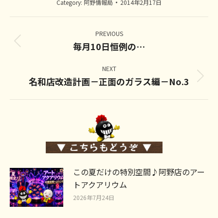
Category:
阿野情報局
2014年2月17日
Post
navigation
PREVIOUS
毎月10日恒例の…
Previous
post:
NEXT
名和店改造計画－正面のガラス編－No.3
Next
post:
この夏だけの特別空間♪阿野店のアー
トアクアリウム
2026年7月24日