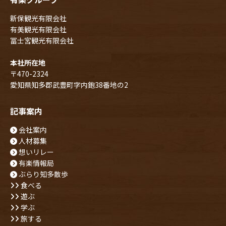
新保観光有限会社
有美観光有限会社
冨士宮観光有限会社
本社所在地
〒470-2324
愛知県知多郡武豊町字内鉋38番地の2
記事案内
会社案内
人材募集
想いリレー
有楽情報局
ぶらり知多散歩
食べる
遊ぶ
学ぶ
旅する