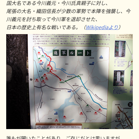
国大名である今川義元・今川氏真親子に対し、
尾張の大名・織田信長が少数の軍勢で本陣を強襲し、今
川義元を討ち取って今川軍を退却させた、
日本の歴史上有名な戦いである。（
Wikipediaより
）
誰もが聞いたことがあり、ご存じだとは思いますが、