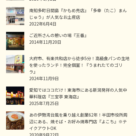
南知多町日間島『かもめ売店』「多幸（たこ）まん
じゅう」が人気なお土産店
2022年6月4日
ご近所さんの憩いの場『王番』
2014年11月20日
大府市、有楽共和店から徒歩5分！高級食パンの生地
を使ったランチ！完全個室！『うまれたてのゴリ
ラ』
2024年11月9日
愛知ではココだけ！東海市にある新潟発祥の人気中
華料理店『三宝亭 東海店』
2025年7月25日
あの伊勢湾台風を乗り越え創業62年！半田市役所周
辺にある、焼そば・お好み焼専門店『よこち』※テ
イクアウトOK
2020年9月22日