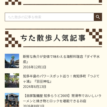
Search Button
Search
for:
新鮮な魚介が安値で味わえる海鮮料理店『ダイ平水
産』
2016年12月1日
知多半島のパワースポット巡り！南知多町『つぶて
ヶ浦』『羽豆神社』
2024年6月13日
【自家製麺屋 知多らうど2669】常滑市でおいしいラ
ーメンと焼き物とロックを堪能できるお店
2026年8月1日