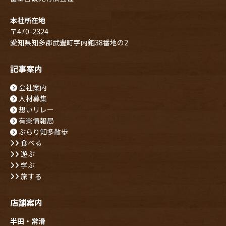
本社所在地
〒470-2324
愛知県知多郡武豊町字内鉋38番地の2
記事案内
会社案内
人材募集
想いリレー
有楽情報局
ぶらり知多散歩
食べる
遊ぶ
学ぶ
旅する
店舗案内
半田・常滑