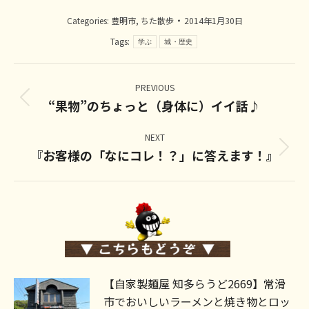
Categories:
豊明市
,
ちた散歩
2014年1月30日
Tags:
学ぶ
城・歴史
Post
navigation
PREVIOUS
“果物”のちょっと（身体に）イイ話♪
Previous
post:
NEXT
『お客様の「なにコレ！？」に答えます！』
Next
post:
【自家製麺屋 知多らうど2669】常滑
市でおいしいラーメンと焼き物とロッ