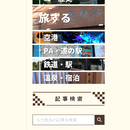
Search Button
Search
for: