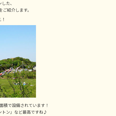
ンした、
をご紹介します。
え！
の面積で設備されています！
ントン」など最高ですね♪