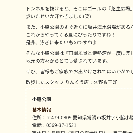
トンネルを抜けると、そこはゴールの『芝生広場
歩いたせいか汗かきました(笑)
また、小脇公園のすぐ近くに坂井海水浴場がある
これからやってくる夏にぴったりですね！
是非、泳ぎに来たいものですね♪
そんな小脇公園は『田園風景と伊勢湾が一度に楽
地元の方々からとても愛されています。
ぜひ、皆様もご家族でお出かけされてはいかがで
散歩したスタッフ りんくう店：久野＆三好
小脇公園
基本情報
住所：〒479-0809 愛知県常滑市坂井字小脇小脇
電話：0569-37-1531
定休日：月曜日（祝日の場合翌日）、年末年始