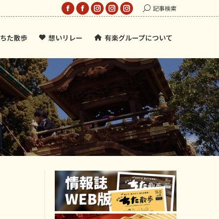
Search:
記事検索
Facebook
Facebook
Instagram
Instagram
Instagram
page
page
page
page
page
ちた散歩
想いリレー
有楽グループについて
opens
opens
opens
opens
opens
in
in
in
in
in
new
new
new
new
new
window
window
window
window
window
』