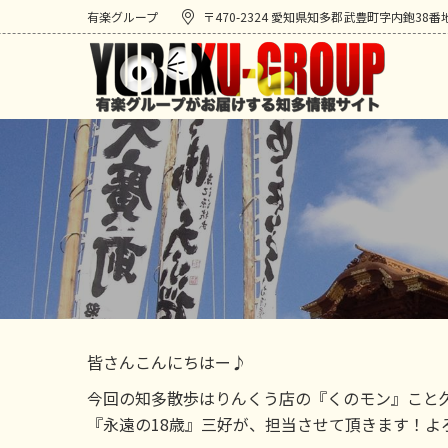
有楽グループ
〒470-2324 愛知県知多郡武豊町字内鉋38番
皆さんこんにちはー♪
今回の知多散歩はりんくう店の『くのモン』こと
『永遠の18歳』三好が、担当させて頂きます！よ