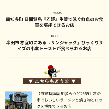
Post
navigation
PREVIOUS
南知多町 日間賀島『乙姫』生簀で泳ぐ鮮魚のお食
Previous
事を堪能できるお店
post:
NEXT
半田市 祢宜町にある『サンジャック』びっくりサ
Next
イズの小倉トーストが食べられるお店
post:
【自家製麺屋 知多らうど2669】常滑
市でおいしいラーメンと焼き物とロッ
クを堪能できるお店