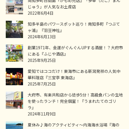
南知多町日間島『かもめ売店』「多幸（たこ）まん
じゅう」が人気なお土産店
2022年6月4日
知多半島のパワースポット巡り！南知多町『つぶて
ヶ浦』『羽豆神社』
2024年6月13日
創業1971年、金運がぐんぐんUPする酒屋！？大府市
にある『ふじや酒店』
2025年9月25日
愛知ではココだけ！東海市にある新潟発祥の人気中
華料理店『三宝亭 東海店』
2025年7月25日
大府市、有楽共和店から徒歩5分！高級食パンの生地
を使ったランチ！完全個室！『うまれたてのゴリ
ラ』
2024年11月9日
夏休み♪海のアクティビティ～内海海水浴場『海の