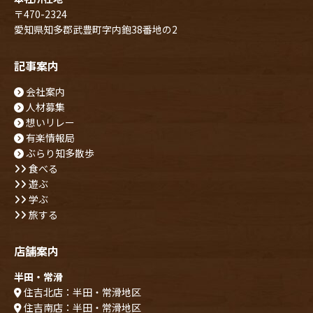
〒470-2324
愛知県知多郡武豊町字内鉋38番地の2
記事案内
会社案内
人材募集
想いリレー
有楽情報局
ぶらり知多散歩
食べる
遊ぶ
学ぶ
旅する
店舗案内
半田・常滑
住吉北店：半田・常滑地区
住吉南店：半田・常滑地区