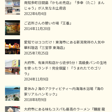
南知多町日間島『かもめ売店』「多幸（たこ）まん
じゅう」が人気なお土産店
2022年6月4日
ご近所さんの憩いの場『王番』
2014年11月20日
愛知ではココだけ！東海市にある新潟発祥の人気中
華料理店『三宝亭 東海店』
2025年7月25日
大府市、有楽共和店から徒歩5分！高級食パンの生地
を使ったランチ！完全個室！『うまれたてのゴリ
ラ』
2024年11月9日
夏休み♪海のアクティビティ～内海海水浴場『海の
家リアルハンモック』
2018年8月9日
大府市にある味もコスパも最高のラーメン『麵屋 龍