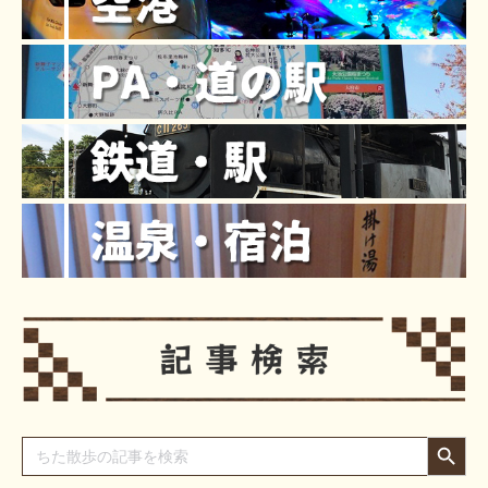
Search Button
Search
for: