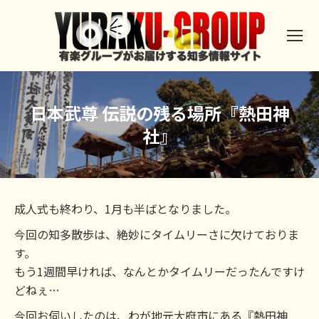
日本武尊 伝説の残る場所『熱田神
社』
成人式も終わり、1月も半ばとなりました。
今回の知多散歩は、絶妙にタイムリーさに欠けておりま
す。
もう1週間早ければ、なんとかタイムリーだったんですけ
どねぇ…
今回お伺いしたのは、わが地元大府市にある『熱田神