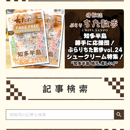
Search Button
Search
for: