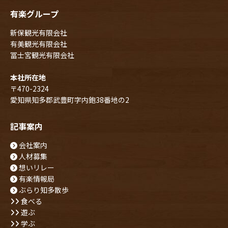
有楽グループ
新保観光有限会社
有美観光有限会社
冨士宮観光有限会社
本社所在地
〒470-2324
愛知県知多郡武豊町字内鉋38番地の2
記事案内
会社案内
人材募集
想いリレー
有楽情報局
ぶらり知多散歩
食べる
遊ぶ
学ぶ