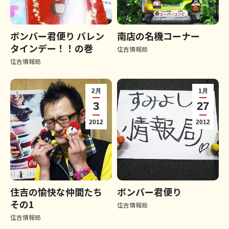
ボンバー君便り バレン
南店の名機コーナー
タインデー！！の巻
住吉情報局
住吉情報局
2月
1月
3
27
2012
2012
住吉の愉快な仲間たち
ボンバー君便り
その1
住吉情報局
住吉情報局