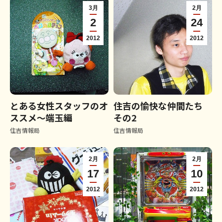
3月
2月
2
24
2012
2012
とある女性スタッフのオ
住吉の愉快な仲間たち
ススメ～端玉編
その2
住吉情報局
住吉情報局
2月
2月
17
10
2012
2012