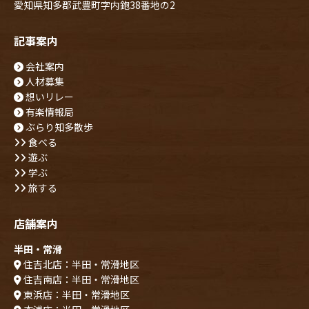
愛知県知多郡武豊町字内鉋38番地の2
記事案内
会社案内
人材募集
想いリレー
有楽情報局
ぶらり知多散歩
食べる
遊ぶ
学ぶ
旅する
店舗案内
半田・常滑
住吉北店：半田・常滑地区
住吉南店：半田・常滑地区
東浜店：半田・常滑地区