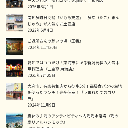
ーメンと焼き物とロックを堪能できるお店
2026年8月1日
南知多町日間島『かもめ売店』「多幸（たこ）まん
じゅう」が人気なお土産店
2022年6月4日
ご近所さんの憩いの場『王番』
2014年11月20日
愛知ではココだけ！東海市にある新潟発祥の人気中
華料理店『三宝亭 東海店』
2025年7月25日
大府市、有楽共和店から徒歩5分！高級食パンの生地
を使ったランチ！完全個室！『うまれたてのゴリ
ラ』
2024年11月9日
夏休み♪海のアクティビティ～内海海水浴場『海の
家リアルハンモック』