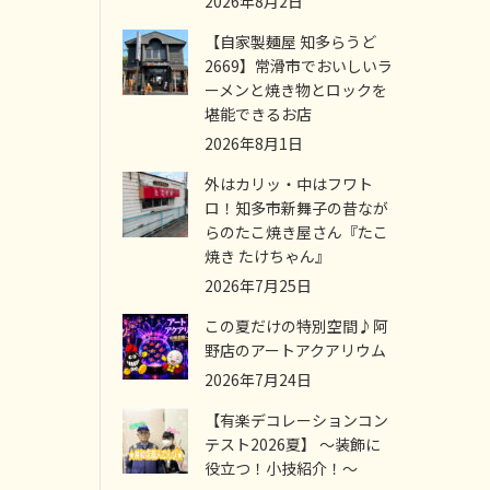
2026年8月2日
【自家製麺屋 知多らうど
2669】常滑市でおいしいラ
ーメンと焼き物とロックを
堪能できるお店
2026年8月1日
外はカリッ・中はフワト
ロ！知多市新舞子の昔なが
らのたこ焼き屋さん『たこ
焼き たけちゃん』
2026年7月25日
この夏だけの特別空間♪阿
野店のアートアクアリウム
2026年7月24日
【有楽デコレーションコン
テスト2026夏】 ～装飾に
役立つ！小技紹介！～