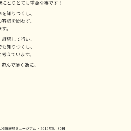
店にとりとても重要な事です！
事を知りつくし、
お客様を問わず、
ます。
、継続して行い、
でも知りつくし、
と考えています。
く遊んで頂く為に、
。
名和情報局ミュージアム
2015年9月30日