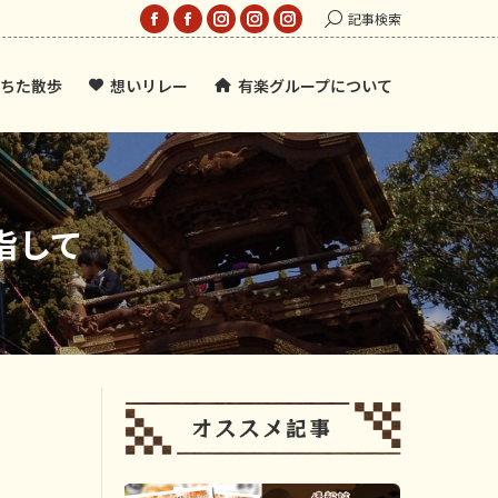
Search:
記事検索
Facebook
Facebook
Instagram
Instagram
Instagram
page
page
page
page
page
ちた散歩
想いリレー
有楽グループについて
opens
opens
opens
opens
opens
in
in
in
in
in
new
new
new
new
new
window
window
window
window
window
指して