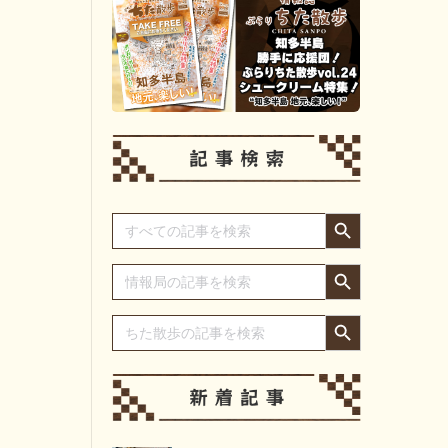
Search Button
Search
for:
Search Button
Search
for:
Search Button
Search
for: