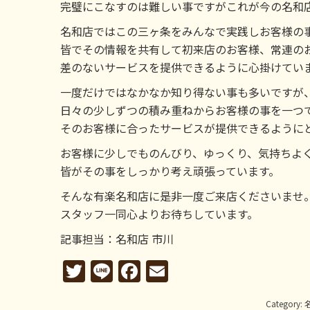
完璧にこなすのは難しい事ですがこれが今の名和
名和店ではこの三ヶ条をみんなで実践しお客様の
皆でその情報を共有して初来店のお客様、常連の
差のないサービスを提供できるように心掛けてい
一度だけではなかなか知り得ない事も多いですが
日々の少しずつの積み重ねからお客様の事を一つ
そのお客様に合ったサービスが提供できるように
お客様に少しでものんびり、ゆっくり、気持ちよ
皆がその事をしっかり考え頑張っています。
そんな有楽名和店に是非一度ご来店くださいませ
スタッフ一同心よりお待ちしています。
記事担当：名和店 市川
Twitter
Line
Facebook
Email
Category: