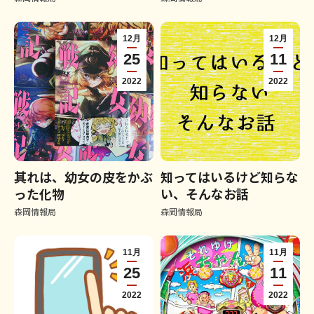
12月
12月
25
11
2022
2022
其れは、幼女の皮をかぶ
知ってはいるけど知らな
った化物
い、そんなお話
森岡情報局
森岡情報局
11月
11月
25
11
2022
2022