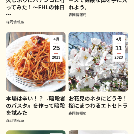
ってみた！～FHLの休日
れよう。
～
森岡情報局
森岡情報局
4月
4月
25
11
2023
2023
本場は辛い！？『暗殺者
お花見のネタにどうぞ！
のパスタ』を作って暗殺
桜にまつわるエトセトラ
を試みた
森岡情報局
森岡情報局