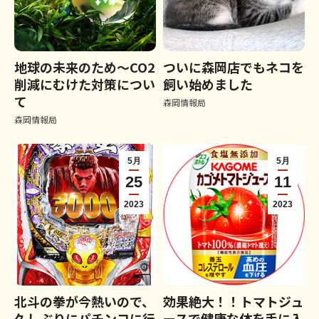
地球の未来のため～CO2
ついに森岡店でもネコを
削減にむけた対策につい
飼い始めました
て
森岡情報局
森岡情報局
5月
5月
25
11
2023
2023
北斗の拳が今熱いので、
効果絶大！！トマトジュ
久しぶりにパチンコに行
ースで健康な体を手に入