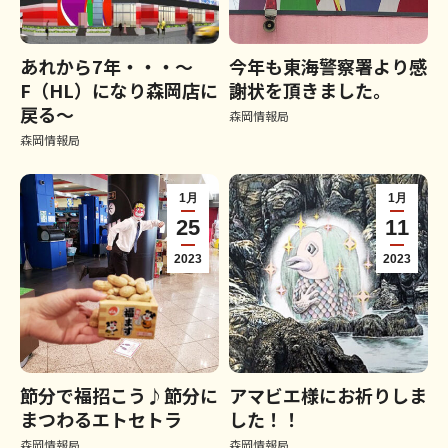
あれから7年・・・～
今年も東海警察署より感
F（HL）になり森岡店に
謝状を頂きました。
戻る～
森岡情報局
森岡情報局
1月
1月
25
11
2023
2023
節分で福招こう♪節分に
アマビエ様にお祈りしま
まつわるエトセトラ
した！！
森岡情報局
森岡情報局