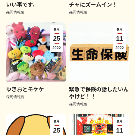
いい事です。
チャにズームイン！
森岡情報局
森岡情報局
9月
9月
25
11
2022
2022
ゆきおとモケケ
緊急で保険の話したいん
やけど！！
森岡情報局
森岡情報局
8月
8月
25
11