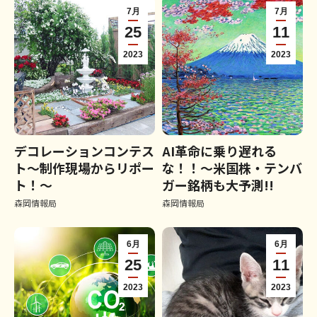
7月
7月
25
11
2023
2023
デコレーションコンテス
AI革命に乗り遅れる
ト～制作現場からリポー
な！！～米国株・テンバ
ト！～
ガー銘柄も大予測!!
森岡情報局
森岡情報局
6月
6月
25
11
2023
2023