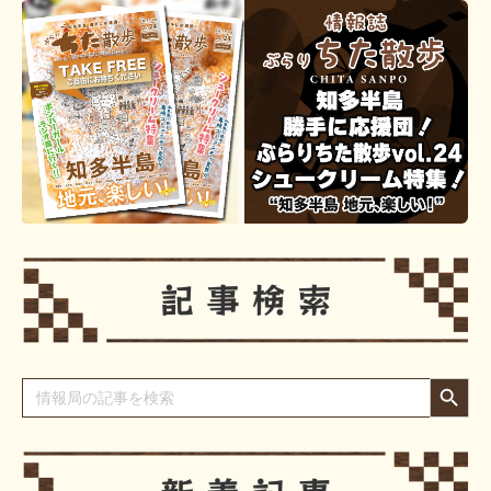
Search Button
Search
for: