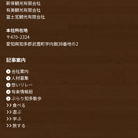
新保観光有限会社
有美観光有限会社
冨士宮観光有限会社
本社所在地
〒470-2324
愛知県知多郡武豊町字内鉋38番地の2
記事案内
会社案内
人材募集
想いリレー
有楽情報局
ぶらり知多散歩
食べる
遊ぶ
学ぶ
旅する