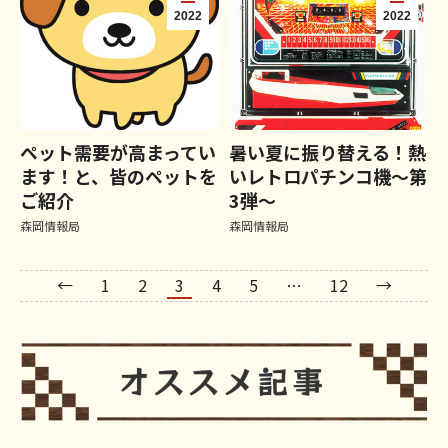
2022
2022
ペット需要が高まってい
暑い夏に振り替える！熱
ます！と、皆のペットを
いレトロパチンコ機～第
ご紹介
3弾～
森岡情報局
森岡情報局
←
1
2
3
4
5
…
12
→