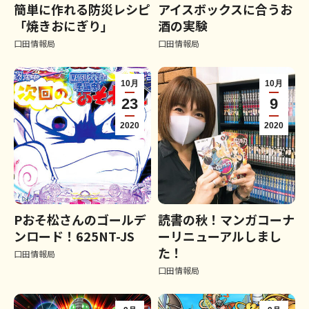
簡単に作れる防災レシピ
アイスボックスに合うお
「焼きおにぎり」
酒の実験
口田情報局
口田情報局
10月
10月
23
9
2020
2020
Pおそ松さんのゴールデ
読書の秋！マンガコーナ
ンロード！625NT-JS
ーリニューアルしまし
た！
口田情報局
口田情報局