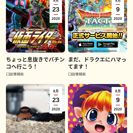
9月
9月
23
9
2020
2020
ちょっと息抜きでパチン
まだ、ドラクエにハマっ
コへ行こう！
てます！
口田情報局
口田情報局
8月
8月
23
9
2020
2020