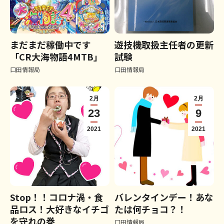
まだまだ稼働中です
遊技機取扱主任者の更新
「CR大海物語4MTB」
試験
口田情報局
口田情報局
2月
2月
23
9
2021
2021
Stop！！コロナ渦・食
バレンタインデー！あな
品ロス！大好きなイチゴ
たは何チョコ？！
を守れの巻
口田情報局