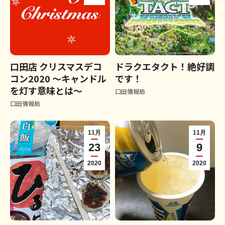
口田店 クリスマスデコ
ドラクエタクト！絶好調
コン2020 〜キャンドル
です！
を灯す意味とは〜
口田情報局
口田情報局
11月
11月
23
9
2020
2020