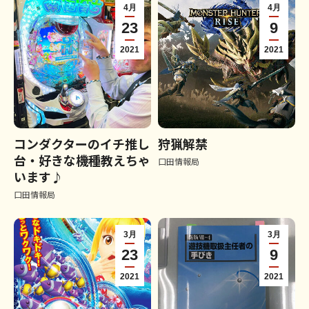
4月
4月
23
9
2021
2021
コンダクターのイチ推し
狩猟解禁
台・好きな機種教えちゃ
口田情報局
います♪
口田情報局
3月
3月
23
9
2021
2021