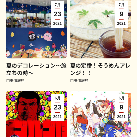
7月
7月
23
9
2021
2021
夏のデコレーション～旅
夏の定番！そうめんアレ
立ちの時～
ンジ！！
口田情報局
口田情報局
6月
6月
23
9
2021
2021