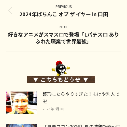
Post
navigation
PREVIOUS
2024年ぱちんこ オブ ザ イヤー in 口田
Previous
post:
NEXT
好きなアニメがスマスロで登場「Lパチスロ あり
Next
ふれた職業で世界最強」
post:
整形したらやりすぎた！もはや別人で
卍
2026年7月16日
【夏デココン2026】夏の装飾計画～口