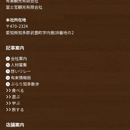
有美観光有限会社
冨士宮観光有限会社
本社所在地
〒470-2324
愛知県知多郡武豊町字内鉋38番地の2
記事案内
会社案内
人材募集
想いリレー
有楽情報局
ぶらり知多散歩
食べる
遊ぶ
学ぶ
旅する
店舗案内