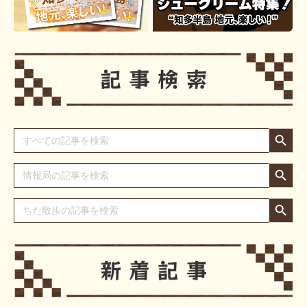
Search Button
Search
for:
Search Button
Search
for:
Search Button
Search
for: