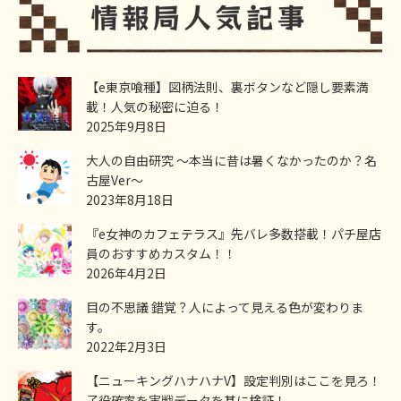
【e東京喰種】図柄法則、裏ボタンなど隠し要素満
載！人気の秘密に迫る！
2025年9月8日
大人の自由研究 ～本当に昔は暑くなかったのか？名
古屋Ver～
2023年8月18日
『e女神のカフェテラス』先バレ多数搭載！パチ屋店
員のおすすめカスタム！！
2026年4月2日
目の不思議 錯覚？人によって見える色が変わりま
す。
2022年2月3日
【ニューキングハナハナV】設定判別はここを見ろ！
子役確率を実戦データを基に検証！