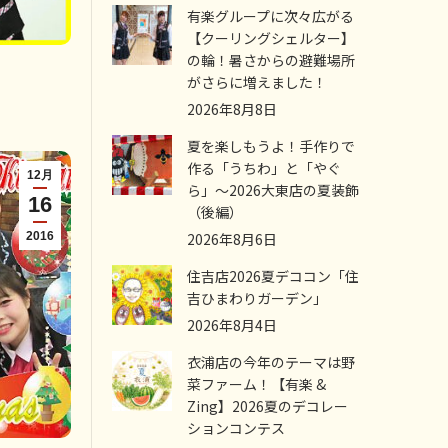
有楽グループに次々広がる
【クーリングシェルター】
の輪！暑さからの避難場所
し
がさらに増えました！
2026年8月8日
夏を楽しもうよ！手作りで
作る「うちわ」と「やぐ
12月
ら」～2026大東店の夏装飾
16
（後編）
2026年8月6日
2016
住吉店2026夏デココン「住
吉ひまわりガーデン」
2026年8月4日
衣浦店の今年のテーマは野
菜ファーム！【有楽 &
Zing】2026夏のデコレー
ションコンテス