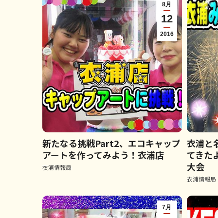
8月
12
2016
新たなる挑戦Part2、エコキャップ
衣浦と
アートを作ってみよう！衣浦店
てきた
大会
衣浦情報局
衣浦情報局
7月