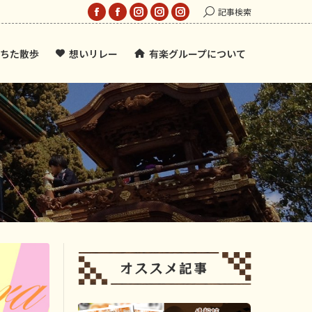
Search:
記事検索
Facebook
Facebook
Instagram
Instagram
Instagram
page
page
page
page
page
ちた散歩
想いリレー
有楽グループについて
opens
opens
opens
opens
opens
in
in
in
in
in
new
new
new
new
new
window
window
window
window
window