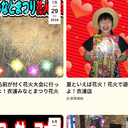
7月
29
2016
名前が付く花火大会に行っ
夏といえば花火！花火で
よ！衣浦みなとまつり花火
よ！衣浦店
衣浦情報局
6月