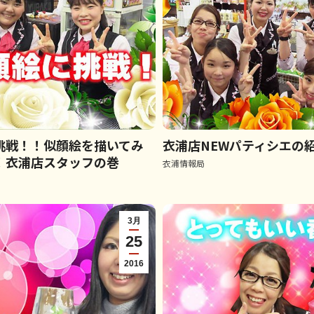
挑戦！！似顔絵を描いてみ
衣浦店NEWパティシエの
！衣浦店スタッフの巻
衣浦情報局
3月
25
2016