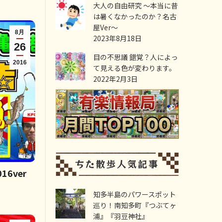
大人の自由研究 ～本当に昔
は暑くなかったのか？名古
屋Ver～
8月
2023年8月18日
26
目の不思議 錯覚？人によっ
2016
て見える色が変わります。
2022年2月3日
6ver
知多半島のパワースポット
巡り！南知多町『つぶてヶ
浦』『羽豆神社』