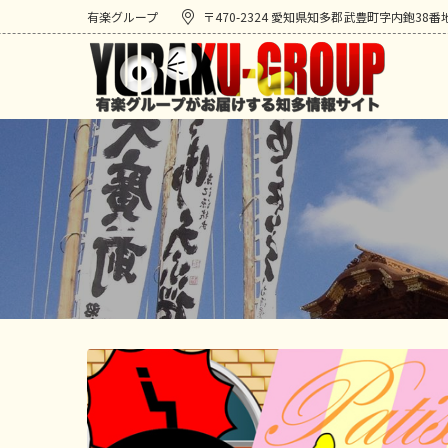
有楽グループ
〒470-2324 愛知県知多郡武豊町字内鉋38番