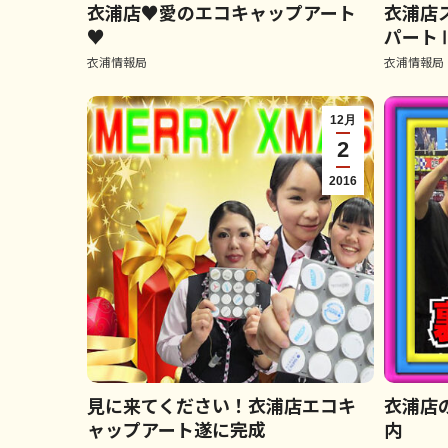
衣浦店♥愛のエコキャップアート
衣浦店
♥
パート
衣浦情報局
衣浦情報局
12月
2
2016
見に来てください！衣浦店エコキ
衣浦店
ャップアート遂に完成
内