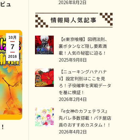
2026年8月2日
タビュ
10月
【e東京喰種】図柄法則、
7
裏ボタンなど隠し要素満
載！人気の秘密に迫る！
2016
2025年9月8日
【ニューキングハナハナ
V】設定判別はここを見
ろ！子役確率を実戦データ
を基に検証！
2026年2月4日
『e女神のカフェテラス』
先バレ多数搭載！パチ屋店
員のおすすめカスタム！！
た！
2026年4月2日