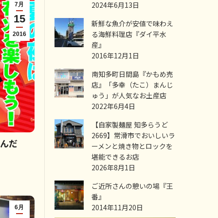
2024年6月13日
7月
15
新鮮な魚介が安値で味わえ
る海鮮料理店『ダイ平水
2016
産』
2016年12月1日
南知多町日間島『かもめ売
店』「多幸（たこ）まんじ
ゅう」が人気なお土産店
2022年6月4日
【自家製麺屋 知多らうど
2669】常滑市でおいしいラ
遊んだ
ーメンと焼き物とロックを
堪能できるお店
2026年8月1日
ご近所さんの憩いの場『王
番』
2014年11月20日
6月