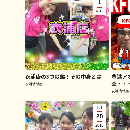
1
2016
衣浦店の3つの鍵！その中身とは
豊浜ア
査・・・
衣浦情報局
衣浦情報局
5月
20
2016