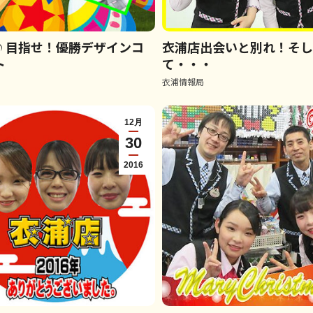
♪目指せ！優勝デザインコ
衣浦店出会いと別れ！そ
ト
て・・・
衣浦情報局
12月
30
2016