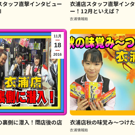
スタッフ直撃インタビュー
衣浦店スタッフ直撃イン
Ⅱ
ー！12月といえば？
衣浦情報局
11月
18
2016
の裏側に潜入！閉店後の店
衣浦店秋の味覚み～つけ
衣浦情報局