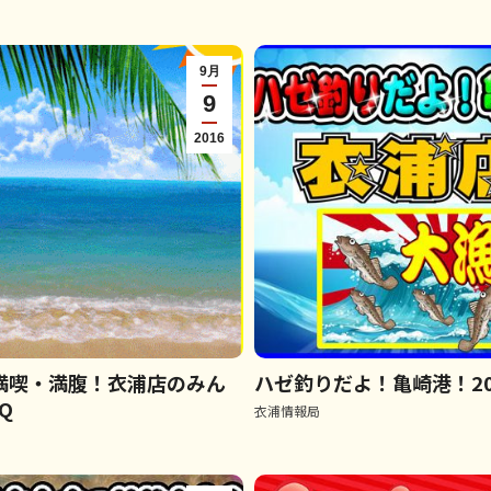
9月
9
2016
満喫・満腹！衣浦店のみん
ハゼ釣りだよ！亀崎港！201
Q
衣浦情報局