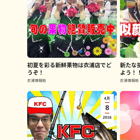
初夏を彩る新鮮果物は衣浦店でど
新たな
うぞ！
よう！
衣浦情報局
衣浦情報局
4月
8
2016