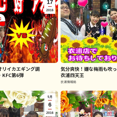
17
2016
オリイカエギング調
気分爽快！嫌な梅雨も吹
KFC第6弾
衣浦四天王
衣浦情報局
5月
6
2016