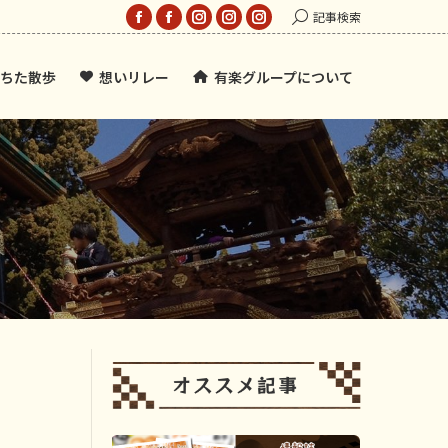
Search:
記事検索
Facebook
Facebook
Instagram
Instagram
Instagram
page
page
page
page
page
ちた散歩
想いリレー
有楽グループについて
opens
opens
opens
opens
opens
in
in
in
in
in
new
new
new
new
new
window
window
window
window
window