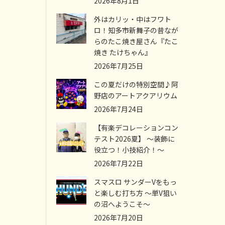
2026年8月1日
外はカリッ・中はフワト
ロ！知多市新舞子の昔なが
らのたこ焼き屋さん『たこ
焼き たけちゃん』
2026年7月25日
この夏だけの特別空間♪阿
野店のアートアクアリウム
2026年7月24日
【有楽デコレーションコン
テスト2026夏】 ～装飾に
役立つ！小技紹介！～
2026年7月22日
スマスロ サンダーVをもっ
と楽しむ打ち方 ～単V狙い
の沼へようこそ～
2026年7月20日