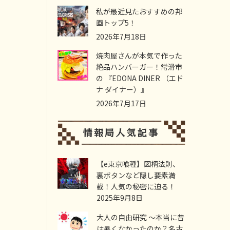
私が最近見たおすすめの邦
画トップ5！
2026年7月18日
焼肉屋さんが本気で作った
絶品ハンバーガー！常滑市
の 『EDONA DINER （エド
ナ ダイナー）』
2026年7月17日
【e東京喰種】図柄法則、
裏ボタンなど隠し要素満
載！人気の秘密に迫る！
2025年9月8日
大人の自由研究 ～本当に昔
は暑くなかったのか？名古