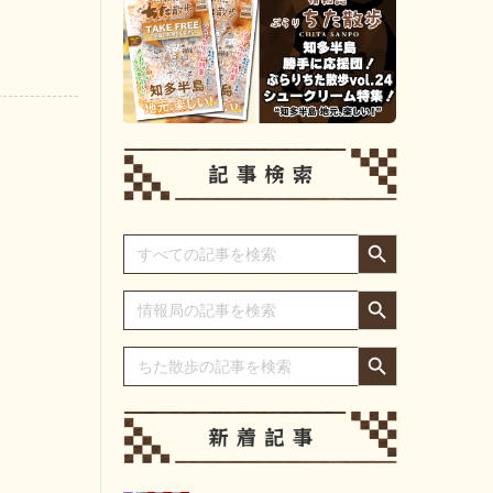
Search Button
Search
for:
Search Button
Search
for:
Search Button
Search
for: