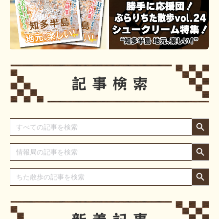
Search Button
Search
for:
Search Button
Search
for:
Search Button
Search
for: