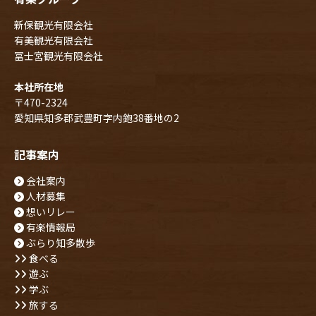
新保観光有限会社
有美観光有限会社
冨士宮観光有限会社
本社所在地
〒470-2324
愛知県知多郡武豊町字内鉋38番地の2
記事案内
会社案内
人材募集
想いリレー
有楽情報局
ぶらり知多散歩
食べる
遊ぶ
学ぶ
旅する