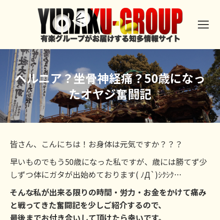
ヘルニア？坐骨神経痛？50歳になっ
たオヤジ奮闘記
皆さん、こんにちは！お身体は元気ですか？？？
早いものでもう50歳になった私ですが、歳には勝てず少
しずつ体にガタが出始めております( ﾉД`)ｼｸｼｸ…
そんな私が出来る限りの時間・労力・お金をかけて痛み
と戦ってきた奮闘記を少しご紹介するので、
最後までお付き合いして頂けたら幸いです。