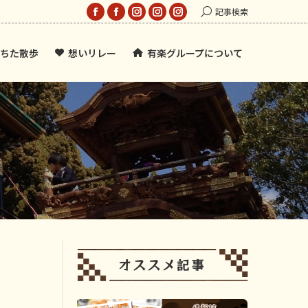
Search:
記事検索
Facebook
Facebook
Instagram
Instagram
Instagram
page
page
page
page
page
ちた散歩
想いリレー
有楽グループについて
opens
opens
opens
opens
opens
in
in
in
in
in
new
new
new
new
new
window
window
window
window
window