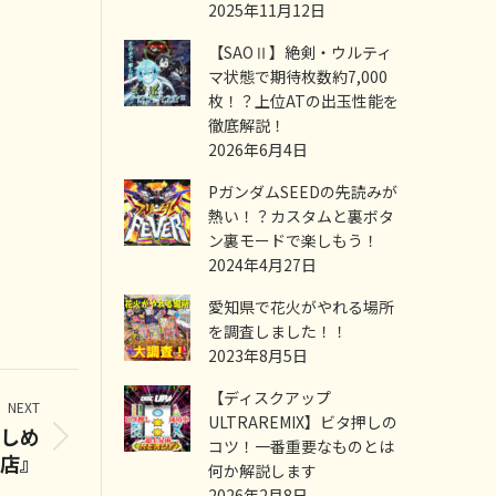
2025年11月12日
【SAOⅡ】絶剣・ウルティ
マ状態で期待枚数約7,000
枚！？上位ATの出玉性能を
徹底解説！
2026年6月4日
PガンダムSEEDの先読みが
熱い！？カスタムと裏ボタ
ン裏モードで楽しもう！
2024年4月27日
愛知県で花火がやれる場所
を調査しました！！
2023年8月5日
【ディスクアップ
NEXT
ULTRAREMIX】ビタ押しの
しめ
コツ！一番重要なものとは
酒店』
何か解説します
2026年2月8日