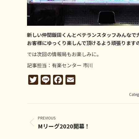
新しい仲間飯田くんとベテランスタッフみんなで
お客様にゆっくり楽しんで頂けるよう頑張りますので
では次回の情報局もお楽しみに。
記事担当：有楽センター 市川
Twitter
Line
Facebook
Email
Categ
Post
navigation
PREVIOUS
Mリーグ2020開幕！
Previous
post: