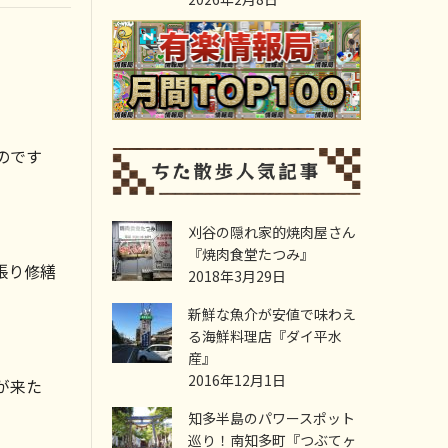
のです
刈谷の隠れ家的焼肉屋さん
『焼肉食堂たつみ』
張り修繕
2018年3月29日
新鮮な魚介が安値で味わえ
る海鮮料理店『ダイ平水
産』
2016年12月1日
が来た
知多半島のパワースポット
巡り！南知多町『つぶてヶ