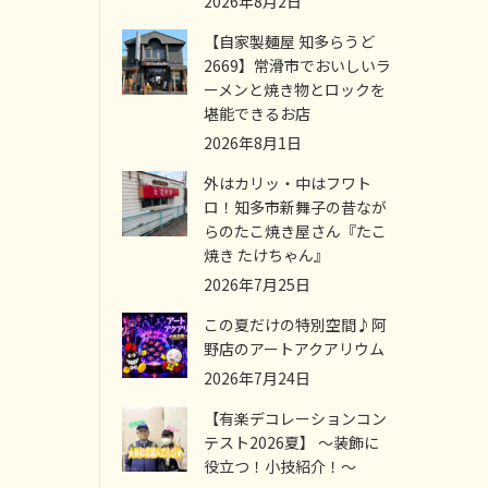
2026年8月2日
【自家製麺屋 知多らうど
2669】常滑市でおいしいラ
ーメンと焼き物とロックを
堪能できるお店
2026年8月1日
外はカリッ・中はフワト
ロ！知多市新舞子の昔なが
らのたこ焼き屋さん『たこ
焼き たけちゃん』
2026年7月25日
この夏だけの特別空間♪阿
野店のアートアクアリウム
2026年7月24日
【有楽デコレーションコン
テスト2026夏】 ～装飾に
役立つ！小技紹介！～