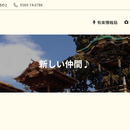
地の2
0569-74-0786
有楽情報局
新しい仲間♪
。