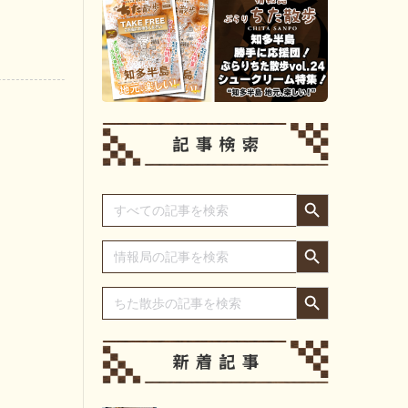
Search Button
Search
for:
Search Button
Search
for:
Search Button
Search
for: