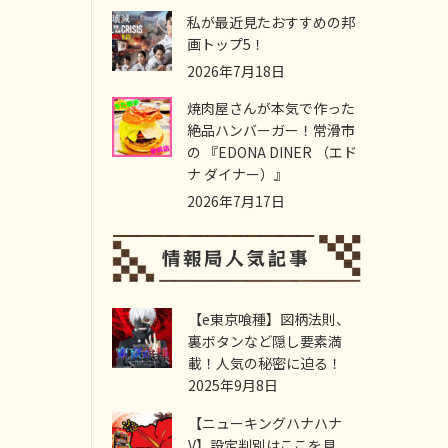
私が最近見たおすすめの邦
画トップ5！
2026年7月18日
焼肉屋さんが本気で作った
絶品ハンバーガー！常滑市
の 『EDONA DINER （エド
ナ ダイナー）』
2026年7月17日
【e東京喰種】図柄法則、
裏ボタンなど隠し要素満
載！人気の秘密に迫る！
2025年9月8日
【ニューキングハナハナ
V】設定判別はここを見