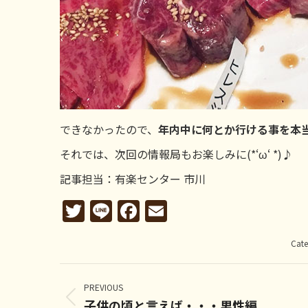
できなかったので、
年内中に何とか行ける事を本
それでは、次回の情報局もお楽しみに(*‘ω‘ *)♪
記事担当：有楽センター 市川
Twitter
Line
Facebook
Email
Cate
Post
navigation
PREVIOUS
子供の頃と言えば・・・男性編
Previous