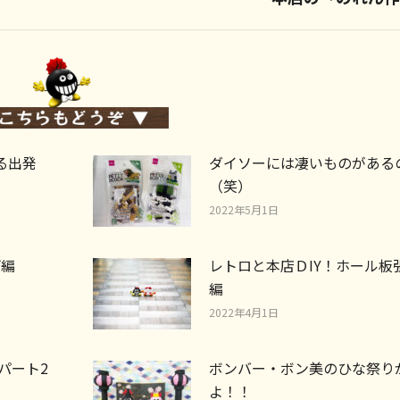
post:
る出発
ダイソーには凄いものがある
（笑）
2022年5月1日
げ編
レトロと本店ＤIY！ホール板
編
2022年4月1日
パート2
ボンバー・ボン美のひな祭り
よ！！