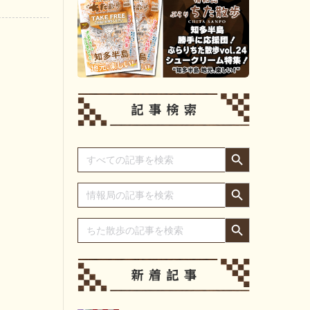
・
Search Button
Search
for:
Search Button
Search
for:
Search Button
Search
for: