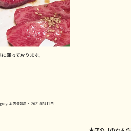
当に願っております。
gory:
本店情報局
2021年3月1日
本店の「のれん作
Next