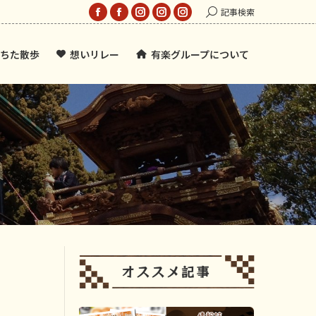
Search:
記事検索
Facebook
Facebook
Instagram
Instagram
Instagram
page
page
page
page
page
ちた散歩
想いリレー
有楽グループについて
opens
opens
opens
opens
opens
in
in
in
in
in
new
new
new
new
new
window
window
window
window
window