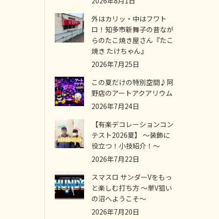
2026年8月1日
外はカリッ・中はフワト
ロ！知多市新舞子の昔なが
らのたこ焼き屋さん『たこ
焼き たけちゃん』
2026年7月25日
この夏だけの特別空間♪阿
野店のアートアクアリウム
2026年7月24日
【有楽デコレーションコン
テスト2026夏】 ～装飾に
役立つ！小技紹介！～
2026年7月22日
スマスロ サンダーVをもっ
と楽しむ打ち方 ～単V狙い
の沼へようこそ～
2026年7月20日