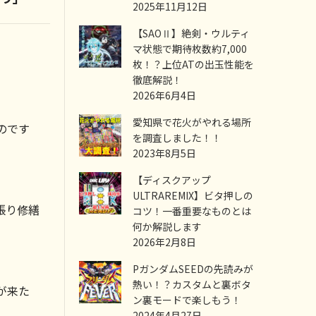
2025年11月12日
【SAOⅡ】絶剣・ウルティ
マ状態で期待枚数約7,000
枚！？上位ATの出玉性能を
徹底解説！
2026年6月4日
愛知県で花火がやれる場所
のです
を調査しました！！
2023年8月5日
【ディスクアップ
ULTRAREMIX】ビタ押しの
張り修繕
コツ！一番重要なものとは
何か解説します
2026年2月8日
PガンダムSEEDの先読みが
熱い！？カスタムと裏ボタ
が来た
ン裏モードで楽しもう！
2024年4月27日