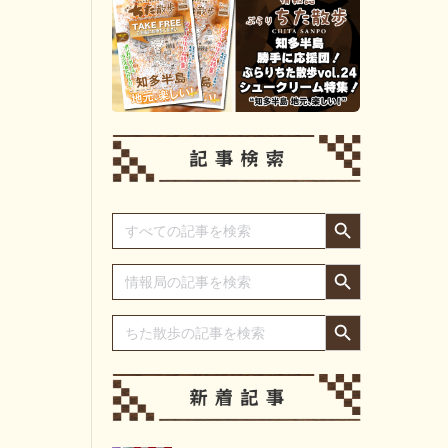
Search Button
Search
for:
Search Button
Search
for:
Search Button
Search
for: