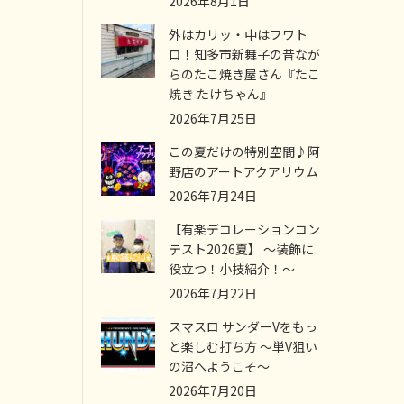
2026年8月1日
外はカリッ・中はフワト
ロ！知多市新舞子の昔なが
らのたこ焼き屋さん『たこ
焼き たけちゃん』
2026年7月25日
この夏だけの特別空間♪阿
野店のアートアクアリウム
2026年7月24日
【有楽デコレーションコン
テスト2026夏】 ～装飾に
役立つ！小技紹介！～
2026年7月22日
スマスロ サンダーVをもっ
と楽しむ打ち方 ～単V狙い
の沼へようこそ～
2026年7月20日