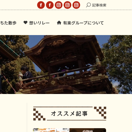
Search:
記事検索
Facebook
Facebook
Instagram
Instagram
Instagram
page
page
page
page
page
ちた散歩
想いリレー
有楽グループについて
opens
opens
opens
opens
opens
in
in
in
in
in
new
new
new
new
new
window
window
window
window
window