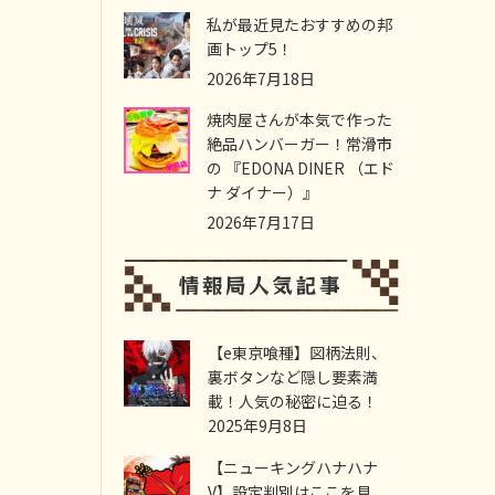
私が最近見たおすすめの邦
画トップ5！
2026年7月18日
焼肉屋さんが本気で作った
絶品ハンバーガー！常滑市
の 『EDONA DINER （エド
ナ ダイナー）』
2026年7月17日
【e東京喰種】図柄法則、
裏ボタンなど隠し要素満
載！人気の秘密に迫る！
2025年9月8日
【ニューキングハナハナ
V】設定判別はここを見