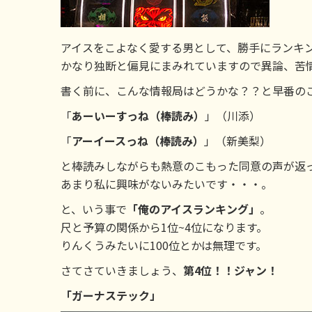
アイスをこよなく愛する男として、勝手にランキ
かなり独断と偏見にまみれていますので異論、苦
書く前に、こんな情報局はどうかな？？と早番の
「
あーいーすっね（棒読み）
」（川添）
「
アーイースっね（棒読み）
」（新美梨）
と棒読みしながらも熱意のこもった同意の声が返
あまり私に興味がないみたいです・・・。
と、いう事で
「俺のアイスランキング」
。
尺と予算の関係から1位~4位になります。
りんくうみたいに100位とかは無理です。
さてさていきましょう、
第4位！！ジャン！
「ガーナステック」