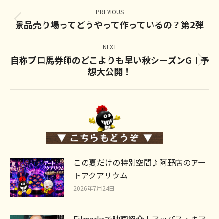
Post
navigation
PREVIOUS
景品売り場ってどうやって作っているの？第2弾
Previous
post:
NEXT
自称プロ馬券師のどこよりも早い秋シーズンGⅠ予
Next
想大公開！
post:
この夏だけの特別空間♪阿野店のアー
トアクアリウム
2026年7月24日
Filmarksで映画紹介！アッバス・キア