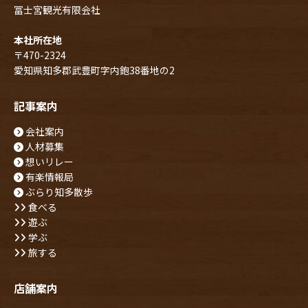
冨士宮観光有限会社
本社所在地
〒470-2324
愛知県知多郡武豊町字内鉋38番地の2
記事案内
会社案内
人材募集
想いリレー
有楽情報局
ぶらり知多散歩
食べる
遊ぶ
学ぶ
旅する
店舗案内