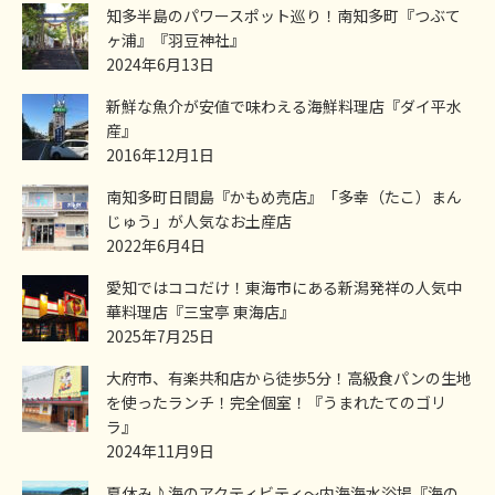
知多半島のパワースポット巡り！南知多町『つぶて
ヶ浦』『羽豆神社』
2024年6月13日
新鮮な魚介が安値で味わえる海鮮料理店『ダイ平水
産』
2016年12月1日
南知多町日間島『かもめ売店』「多幸（たこ）まん
じゅう」が人気なお土産店
2022年6月4日
愛知ではココだけ！東海市にある新潟発祥の人気中
華料理店『三宝亭 東海店』
2025年7月25日
大府市、有楽共和店から徒歩5分！高級食パンの生地
を使ったランチ！完全個室！『うまれたてのゴリ
ラ』
2024年11月9日
夏休み♪海のアクティビティ～内海海水浴場『海の