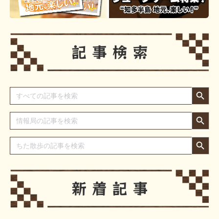
Search Button
Search
for:
Search Button
Search
for:
Search Button
Search
for: