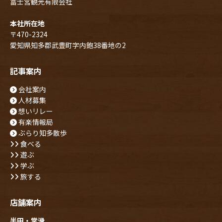
冨士宮観光有限会社
本社所在地
〒470-2324
愛知県知多郡武豊町字内鉋38番地の2
記事案内
会社案内
人材募集
想いリレー
有楽情報局
ぶらり知多散歩
食べる
遊ぶ
学ぶ
旅する
店舗案内
半田・常滑