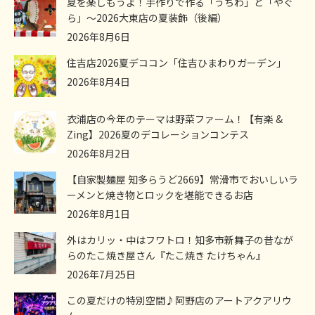
夏を楽しもうよ！手作りで作る「うちわ」と「やぐ
ら」～2026大東店の夏装飾（後編）
2026年8月6日
住吉店2026夏デココン「住吉ひまわりガーデン」
2026年8月4日
衣浦店の今年のテーマは野菜ファーム！【有楽 &
Zing】2026夏のデコレーションコンテス
2026年8月2日
【自家製麺屋 知多らうど2669】常滑市でおいしいラ
ーメンと焼き物とロックを堪能できるお店
2026年8月1日
外はカリッ・中はフワトロ！知多市新舞子の昔なが
らのたこ焼き屋さん『たこ焼き たけちゃん』
2026年7月25日
この夏だけの特別空間♪阿野店のアートアクアリウ