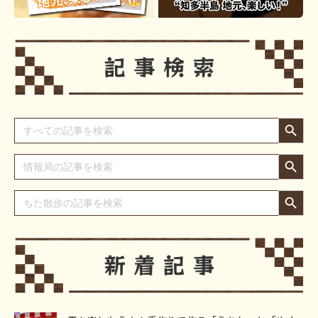
Search Button
Search
for:
Search Button
Search
for:
Search Button
Search
for: