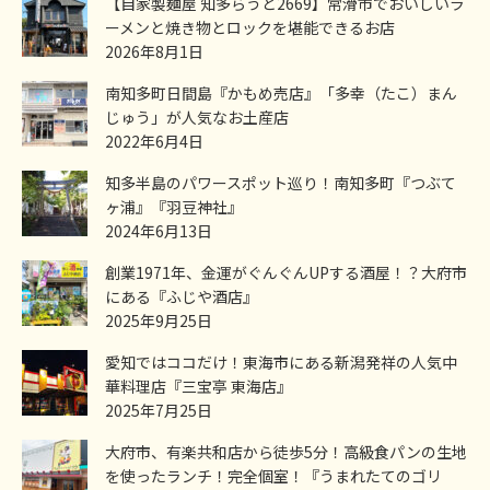
【自家製麺屋 知多らうど2669】常滑市でおいしいラ
ーメンと焼き物とロックを堪能できるお店
2026年8月1日
南知多町日間島『かもめ売店』「多幸（たこ）まん
じゅう」が人気なお土産店
2022年6月4日
知多半島のパワースポット巡り！南知多町『つぶて
ヶ浦』『羽豆神社』
2024年6月13日
創業1971年、金運がぐんぐんUPする酒屋！？大府市
にある『ふじや酒店』
2025年9月25日
愛知ではココだけ！東海市にある新潟発祥の人気中
華料理店『三宝亭 東海店』
2025年7月25日
大府市、有楽共和店から徒歩5分！高級食パンの生地
を使ったランチ！完全個室！『うまれたてのゴリ