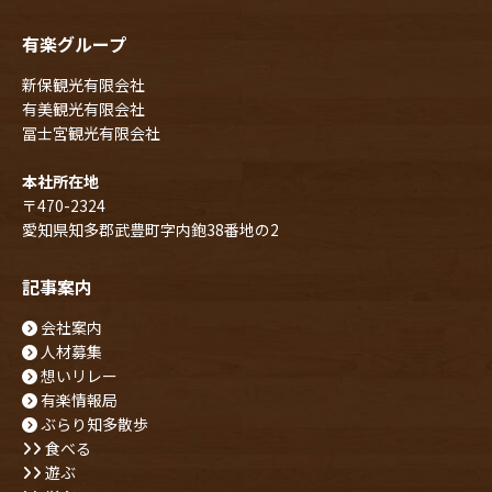
有楽グループ
新保観光有限会社
有美観光有限会社
冨士宮観光有限会社
本社所在地
〒470-2324
愛知県知多郡武豊町字内鉋38番地の2
記事案内
会社案内
人材募集
想いリレー
有楽情報局
ぶらり知多散歩
食べる
遊ぶ