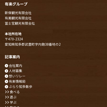
有楽グループ
新保観光有限会社
有美観光有限会社
冨士宮観光有限会社
本社所在地
〒470-2324
愛知県知多郡武豊町字内鉋38番地の2
記事案内
会社案内
人材募集
想いリレー
有楽情報局
ぶらり知多散歩
食べる
遊ぶ
学ぶ