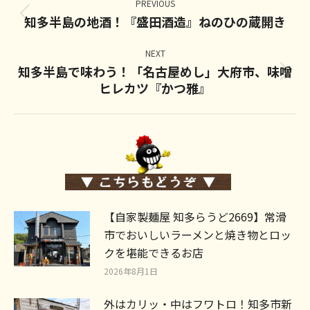
navigation
PREVIOUS
知多半島の地酒！『盛田酒造』ねのひの蔵開き
Previous
post:
NEXT
知多半島で味わう！「名古屋めし」大府市、味噌
Next
ヒレカツ『かつ雅』
post:
【自家製麺屋 知多らうど2669】常滑
市でおいしいラーメンと焼き物とロッ
クを堪能できるお店
2026年8月1日
外はカリッ・中はフワトロ！知多市新