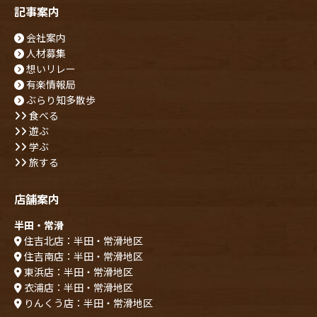
記事案内
会社案内
人材募集
想いリレー
有楽情報局
ぶらり知多散歩
食べる
遊ぶ
学ぶ
旅する
店舗案内
半田・常滑
住吉北店：半田・常滑地区
住吉南店：半田・常滑地区
東浜店：半田・常滑地区
衣浦店：半田・常滑地区
りんくう店：半田・常滑地区