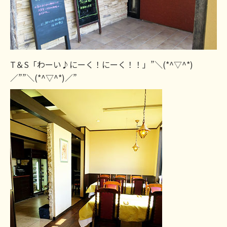
T＆S「わーい♪にーく！にーく！！」”＼(*^▽^*)
／””＼(*^▽^*)／”