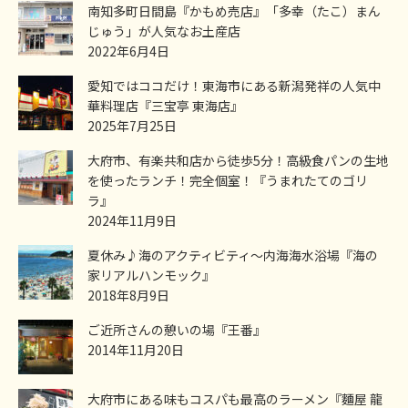
南知多町日間島『かもめ売店』「多幸（たこ）まん
じゅう」が人気なお土産店
2022年6月4日
愛知ではココだけ！東海市にある新潟発祥の人気中
華料理店『三宝亭 東海店』
2025年7月25日
大府市、有楽共和店から徒歩5分！高級食パンの生地
を使ったランチ！完全個室！『うまれたてのゴリ
ラ』
2024年11月9日
夏休み♪海のアクティビティ～内海海水浴場『海の
家リアルハンモック』
2018年8月9日
ご近所さんの憩いの場『王番』
2014年11月20日
大府市にある味もコスパも最高のラーメン『麵屋 龍