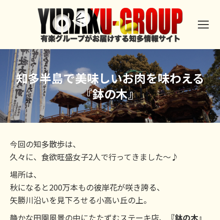
知多半島で美味しいお肉を味わえる
『鉢の木』
今回の知多散歩は、
久々に、食欲旺盛女子2人で行ってきました～♪
場所は、
秋になると200万本もの彼岸花が咲き誇る、
矢勝川沿いを見下ろせる小高い丘の上。
静かな田園風景の中にたたずむステーキ店、
『鉢の木』