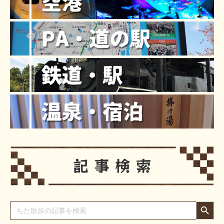
Search Button
Search
for: