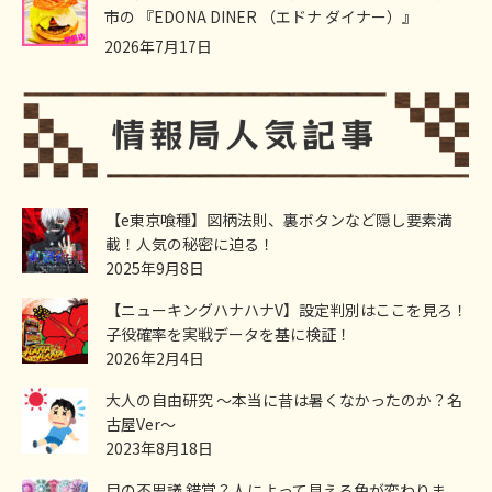
市の 『EDONA DINER （エドナ ダイナー）』
2026年7月17日
【e東京喰種】図柄法則、裏ボタンなど隠し要素満
載！人気の秘密に迫る！
2025年9月8日
【ニューキングハナハナV】設定判別はここを見ろ！
子役確率を実戦データを基に検証！
2026年2月4日
大人の自由研究 ～本当に昔は暑くなかったのか？名
古屋Ver～
2023年8月18日
目の不思議 錯覚？人によって見える色が変わりま