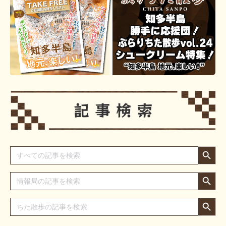
Search Button
Search
for:
Search Button
Search
for:
Search Button
Search
for: