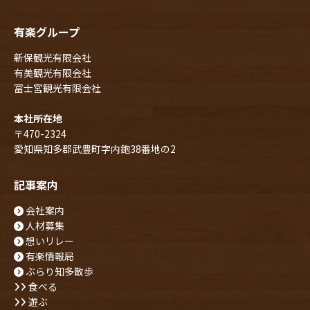
有楽グループ
新保観光有限会社
有美観光有限会社
冨士宮観光有限会社
本社所在地
〒470-2324
愛知県知多郡武豊町字内鉋38番地の2
記事案内
会社案内
人材募集
想いリレー
有楽情報局
ぶらり知多散歩
食べる
遊ぶ