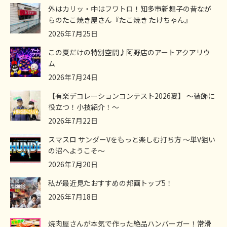
外はカリッ・中はフワトロ！知多市新舞子の昔なが
らのたこ焼き屋さん『たこ焼き たけちゃん』
2026年7月25日
この夏だけの特別空間♪阿野店のアートアクアリウ
ム
2026年7月24日
【有楽デコレーションコンテスト2026夏】 ～装飾に
役立つ！小技紹介！～
2026年7月22日
スマスロ サンダーVをもっと楽しむ打ち方 ～単V狙い
の沼へようこそ～
2026年7月20日
私が最近見たおすすめの邦画トップ5！
2026年7月18日
焼肉屋さんが本気で作った絶品ハンバーガー！常滑