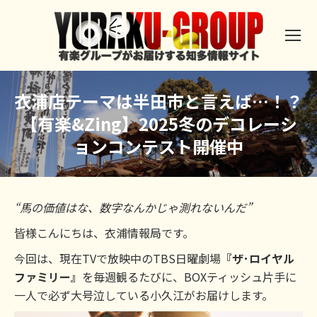
衣浦店テーマは半田市と言えば…！？
【有楽&Zing】2025冬のデコレーシ
ョンコンテスト開催中
“馬の価値はな、数字なんかじゃ測れないんだ”
皆様こんにちは、衣浦情報局です。
今回は、現在TVで放映中のTBS日曜劇場
『ザ･ロイヤル
ファミリー』
を毎週観るたびに、BOXティッシュ片手に
一人で必ず大号泣している小久江がお届けします。