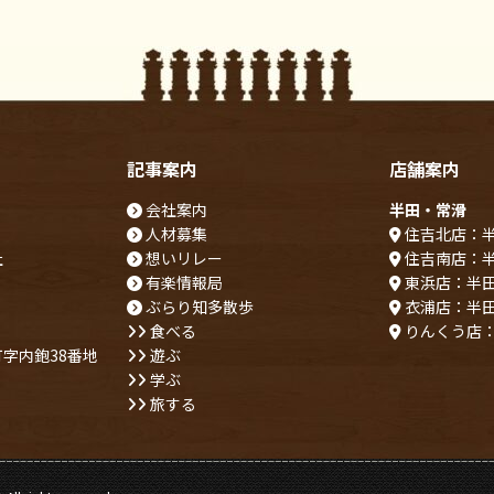
記事案内
店舗案内
会社案内
半田・常滑
人材募集
住吉北店：
社
想いリレー
住吉南店：
有楽情報局
東浜店：半
ぶらり知多散歩
衣浦店：半
食べる
りんくう店
字内鉋38番地
遊ぶ
学ぶ
旅する