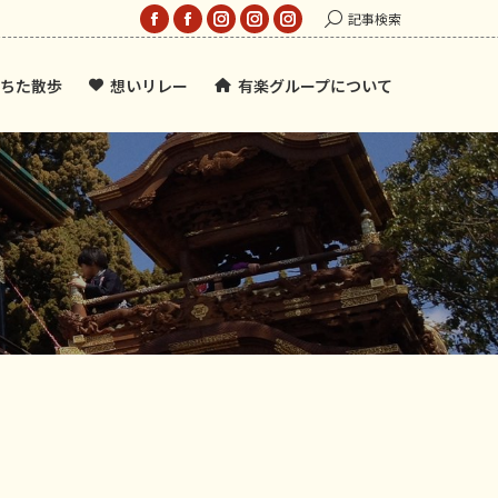
Search:
記事検索
Facebook
Facebook
Instagram
Instagram
Instagram
page
page
page
page
page
ちた散歩
想いリレー
有楽グループについて
opens
opens
opens
opens
opens
in
in
in
in
in
new
new
new
new
new
window
window
window
window
window