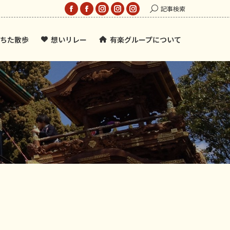
Search:
記事検索
Facebook
Facebook
Instagram
Instagram
Instagram
page
page
page
page
page
ちた散歩
想いリレー
有楽グループについて
opens
opens
opens
opens
opens
in
in
in
in
in
new
new
new
new
new
window
window
window
window
window