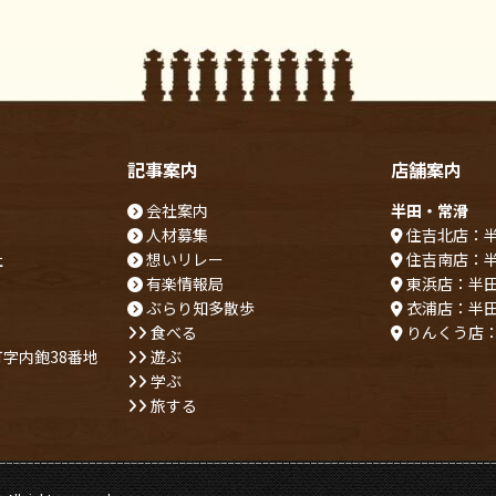
記事案内
店舗案内
会社案内
半田・常滑
人材募集
住吉北店：
社
想いリレー
住吉南店：
有楽情報局
東浜店：半
ぶらり知多散歩
衣浦店：半
食べる
りんくう店
字内鉋38番地
遊ぶ
学ぶ
旅する