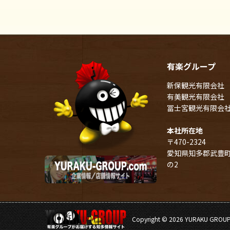
有楽グループ
新保観光有限会社
有美観光有限会社
冨士宮観光有限会
本社所在地
〒470-2324
愛知県知多郡武豊町
の2
Copyright ©
2026 YURAKU GROUP. A