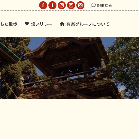
Search:
記事検索
Facebook
Facebook
Instagram
Instagram
Instagram
page
page
page
page
page
ちた散歩
想いリレー
有楽グループについて
opens
opens
opens
opens
opens
in
in
in
in
in
new
new
new
new
new
window
window
window
window
window