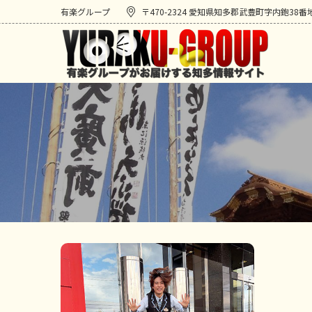
有楽グループ
〒470-2324 愛知県知多郡武豊町字内鉋38番