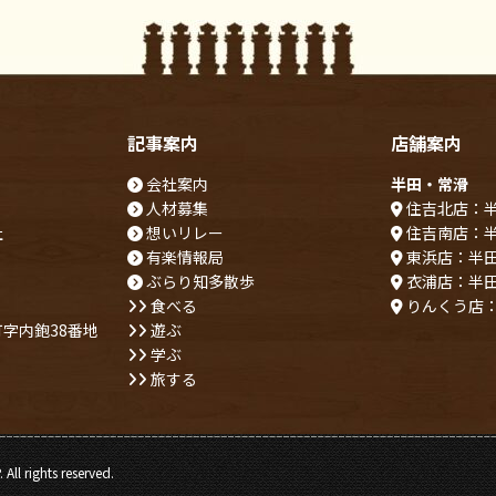
記事案内
店舗案内
会社案内
半田・常滑
人材募集
住吉北店：
社
想いリレー
住吉南店：
有楽情報局
東浜店：半
ぶらり知多散歩
衣浦店：半
食べる
りんくう店
字内鉋38番地
遊ぶ
学ぶ
旅する
ll rights reserved.