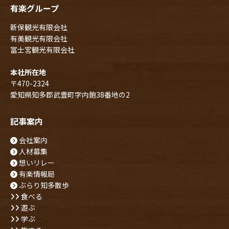
有楽グループ
新保観光有限会社
有美観光有限会社
冨士宮観光有限会社
本社所在地
〒470-2324
愛知県知多郡武豊町字内鉋38番地の2
記事案内
会社案内
人材募集
想いリレー
有楽情報局
ぶらり知多散歩
食べる
遊ぶ
学ぶ