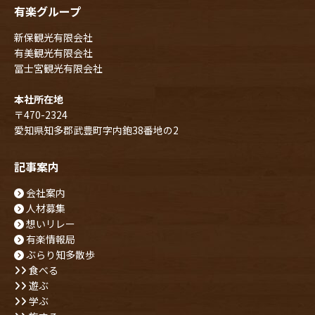
有楽グループ
新保観光有限会社
有美観光有限会社
冨士宮観光有限会社
本社所在地
〒470-2324
愛知県知多郡武豊町字内鉋38番地の2
記事案内
会社案内
人材募集
想いリレー
有楽情報局
ぶらり知多散歩
食べる
遊ぶ
学ぶ