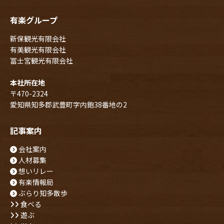
有楽グループ
新保観光有限会社
有美観光有限会社
冨士宮観光有限会社
本社所在地
〒470-2324
愛知県知多郡武豊町字内鉋38番地の2
記事案内
会社案内
人材募集
想いリレー
有楽情報局
ぶらり知多散歩
食べる
遊ぶ