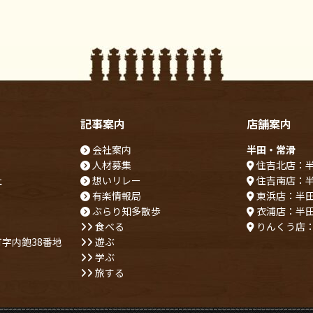
記事案内
店舗案内
会社案内
半田・常滑
人材募集
住吉北店：
社
想いリレー
住吉南店：
有楽情報局
東浜店：半
ぶらり知多散歩
衣浦店：半
食べる
りんくう店
字内鉋38番地
遊ぶ
学ぶ
旅する