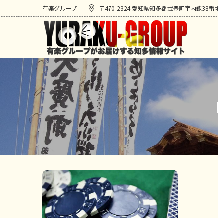
有楽グループ
〒470-2324 愛知県知多郡武豊町字内鉋38番