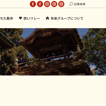
Search:
記事検索
Facebook
Facebook
Instagram
Instagram
Instagram
page
page
page
page
page
ちた散歩
想いリレー
有楽グループについて
opens
opens
opens
opens
opens
in
in
in
in
in
new
new
new
new
new
window
window
window
window
window
日