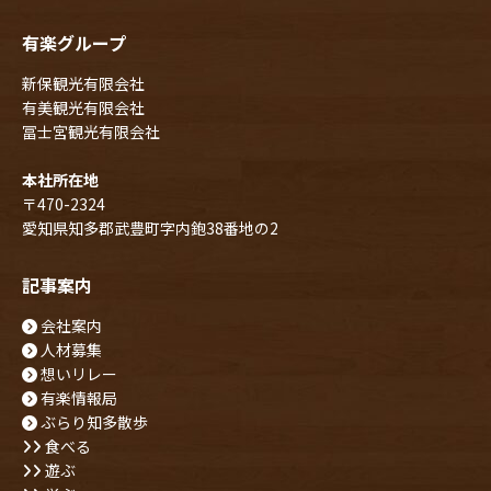
有楽グループ
新保観光有限会社
有美観光有限会社
冨士宮観光有限会社
本社所在地
〒470-2324
愛知県知多郡武豊町字内鉋38番地の2
記事案内
会社案内
人材募集
想いリレー
有楽情報局
ぶらり知多散歩
食べる
遊ぶ