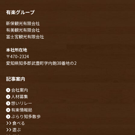
有楽グループ
新保観光有限会社
有美観光有限会社
冨士宮観光有限会社
本社所在地
〒470-2324
愛知県知多郡武豊町字内鉋38番地の2
記事案内
会社案内
人材募集
想いリレー
有楽情報局
ぶらり知多散歩
食べる
遊ぶ