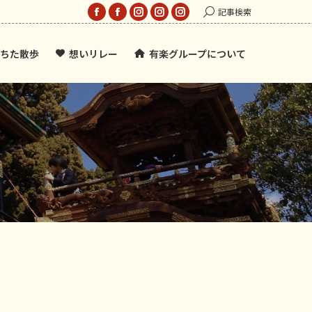
Search:
記事検索
Facebook
Facebook
Instagram
Instagram
Instagram
page
page
page
page
page
ちた散歩
想いリレー
有楽グループについて
opens
opens
opens
opens
opens
in
in
in
in
in
new
new
new
new
new
window
window
window
window
window