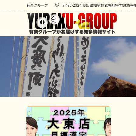
有楽グループ
〒470-2324 愛知県知多郡武豊町字内鉋38番