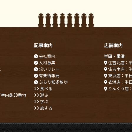
記事案内
店舗案内
会社案内
半田・常滑
人材募集
住吉北店：
社
想いリレー
住吉南店：
有楽情報局
東浜店：半
ぶらり知多散歩
衣浦店：半
食べる
りんくう店
字内鉋38番地
遊ぶ
学ぶ
旅する