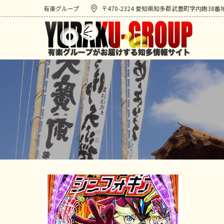
有楽グループ
〒470-2324 愛知県知多郡武豊町字内鉋38番